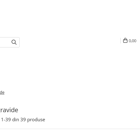
0,00
ide
gravide
1-
39
din
39
produse