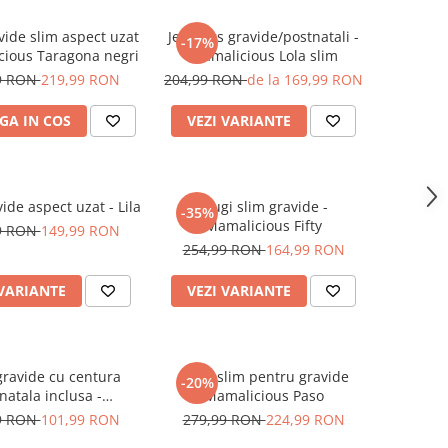
vide slim aspect uzat
Jeggings gravide/postnatali -
-17%
cious Taragona negri
Mamalicious Lola slim
9 RON
219,99 RON
204,99 RON
de la 169,99 RON
GA IN COS
VEZI VARIANTE
vide aspect uzat - Lila
Blugi slim gravide -
-35%
Mamalicious Fifty
9 RON
149,99 RON
254,99 RON
164,99 RON
 VARIANTE
VEZI VARIANTE
gravide cu centura
Blugi slim pentru gravide
-20%
natala inclusa -
Mamalicious Paso
licious Florida
9 RON
101,99 RON
279,99 RON
224,99 RON