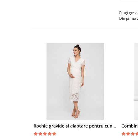
Blugi gravi
Din prima z
Rochie gravide si alaptare pentru cununia civila Mivana Crossover