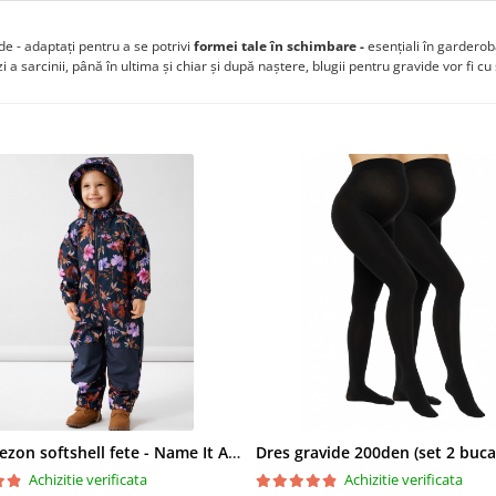
de - adaptați pentru a se potrivi
formei tale în schimbare -
esențiali în garderob
i a sarcinii, până în ultima și chiar și după naștere, blugii pentru gravide vor fi cu 
Combinezon softshell fete - Name It Autumn Flower
Achizitie verificata
Achizitie verificata