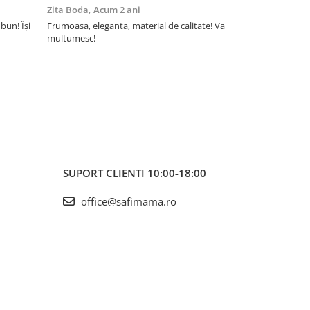
Zita Boda,
Acum 2 ani
Sofia,
Acum 2 a
bun! Își
Frumoasa, eleganta, material de calitate! Va
După ce am încer
multumesc!
strângeau și fă
cezariană când 
colanți. Sunt f
și tot unde treb
SUPORT CLIENTI
10:00-18:00
office@safimama.ro