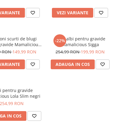
 VARIANTE
VEZI VARIANTE
oni scurti de blugi
Blugi albi pentru gravide
-22%
gravide Mamalicious
Mamalicious Sigga
Marabella
9 RON
149,99 RON
254,99 RON
199,99 RON
 VARIANTE
ADAUGA IN COS
i pentru gravide
ious Lola Slim negri
254,99 RON
GA IN COS