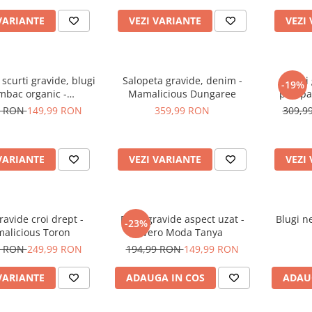
VARIANTE
VEZI VARIANTE
VEZI
 scurti gravide, blugi
Salopeta gravide, denim -
Blugi 
-19%
bac organic -
Mamalicious Dungaree
prespa
icious Hampshire
9 RON
149,99 RON
359,99 RON
309,9
VARIANTE
VEZI VARIANTE
VEZI
ravide croi drept -
Blugi gravide aspect uzat -
Blugi ne
-23%
alicious Toron
Vero Moda Tanya
9 RON
249,99 RON
194,99 RON
149,99 RON
VARIANTE
ADAUGA IN COS
ADAU