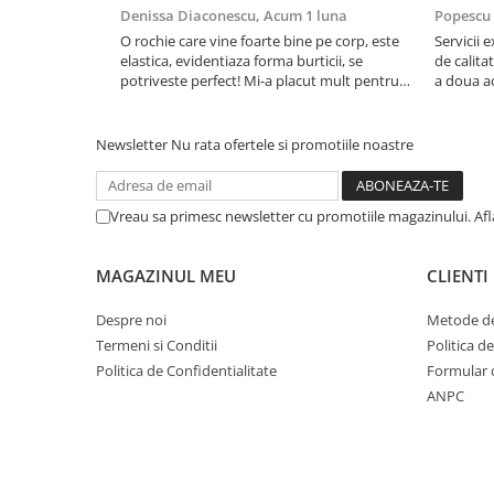
Denissa Diaconescu,
Acum 1 luna
Popescu
O rochie care vine foarte bine pe corp, este
Servicii
elastica, evidentiaza forma burticii, se
de calitat
potriveste perfect! Mi-a placut mult pentru
a doua ac
cununie fiind insarcinata in luna 8.
model anu
volumino
miste in v
Newsletter
Nu rata ofertele si promotiile noastre
Vreau sa primesc newsletter cu promotiile magazinului. Af
MAGAZINUL MEU
CLIENTI
Despre noi
Metode de
Termeni si Conditii
Politica d
Politica de Confidentialitate
Formular 
ANPC