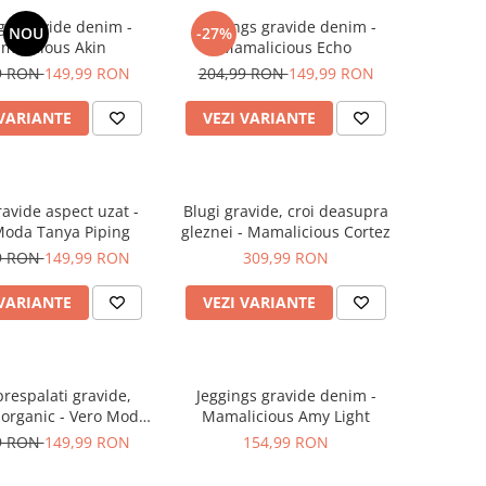
gs gravide denim -
Jeggings gravide denim -
NOU
-27%
malicious Akin
Mamalicious Echo
9 RON
149,99 RON
204,99 RON
149,99 RON
 VARIANTE
VEZI VARIANTE
ravide aspect uzat -
Blugi gravide, croi deasupra
Moda Tanya Piping
gleznei - Mamalicious Cortez
9 RON
149,99 RON
309,99 RON
 VARIANTE
VEZI VARIANTE
prespalati gravide,
Jeggings gravide denim -
organic - Vero Moda
Mamalicious Amy Light
Tanya GA
9 RON
149,99 RON
154,99 RON