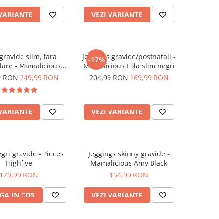
 VARIANTE
VEZI VARIANTE
gravide slim, fara
Jeggings gravide/postnatali -
-17%
lare - Mamalicious
Mamalicious Lola slim negri
Dayton
9 RON
249,99 RON
204,99 RON
169,99 RON
 VARIANTE
VEZI VARIANTE
gri gravide - Pieces
Jeggings skinny gravide -
Highfive
Mamalicious Amy Black
179,99 RON
154,99 RON
GA IN COS
VEZI VARIANTE