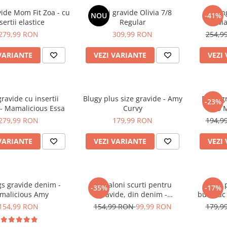
vide Mom Fit Zoa - cu
Blugi gravide Olivia 7/8
Jeggin
NOU
-41%
sertii elastice
Regular
Ma
279,99 RON
309,99 RON
254,9
VARIANTE
VEZI VARIANTE
VEZI
gravide cu insertii
Blugy plus size gravide - Amy
Blugi g
-23%
 - Mamalicious Essa
Curvy
Vero 
279,99 RON
179,99 RON
194,9
VARIANTE
VEZI VARIANTE
VEZI
gs gravide denim -
Pantaloni scurti pentru
Blugi 
-35%
-17%
malicious Amy
gravide, din denim -
bumbac 
Mamalicious Amy
154,99 RON
154,99 RON
99,99 RON
179,9