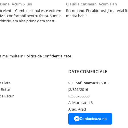
 Dana,
Acum 6 luni
Claudia Catinean,
Acum 1 an
 excelente! Combinezonul este extrem
Recomand. Ft caldurosi și material ft 
iv si confortabil pentru fetita. Sunt la
merita banii!
hizitie, am ales prima data acest
l trecut. Imi place ca nu este foarte
s, nu o impiedica pe cea mica sa se
oie. Este ...
la mai multe in
Politica de Confidentialitate
DATE COMERCIALE
 Plata
S.C. Safi Mama2B S.R.L
e Retur
J2/351/2016
de Retur
RO35766060
A. Muresanu 6
Arad, Arad
Contacteaza-ne