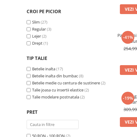
L - 44 EUR sau 31/32
(6)
VEZI 
CROI PE PICIOR
XL - 46 EUR sau 32/32
(7)
XL - 48 EUR sau 33/32
(4)
Slim
(27)
XXL - 50 EUR sau 34/32
(1)
Regular
(3)
Pantaloni
Lejer
(2)
-41%
bum
Drept
(1)
Mamal
254,9
TIP TALIE
Betelie inalta
(17)
VEZI 
Betelie inalta din bumbac
(8)
Betelie medie cu centura de sustinere
(2)
Talie joasa cu insertii elastice
(2)
Blugi g
Talie modelare postnatala
(2)
-19%
Mam
309,9
PRET
VEZI 
50 RON - 100 RON
(2)