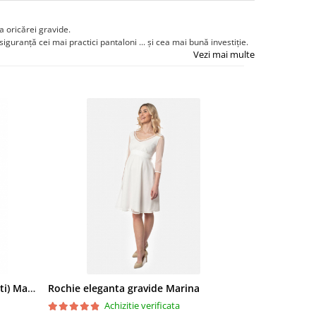
a oricărei gravide.
siguranță cei mai practici pantaloni ... și cea mai bună investiție.
Vezi mai multe
Dres gravide 200den (set 2 bucati) Mamalicious Jennie
Rochie eleganta gravide Marina
Achizitie verificata
Ac