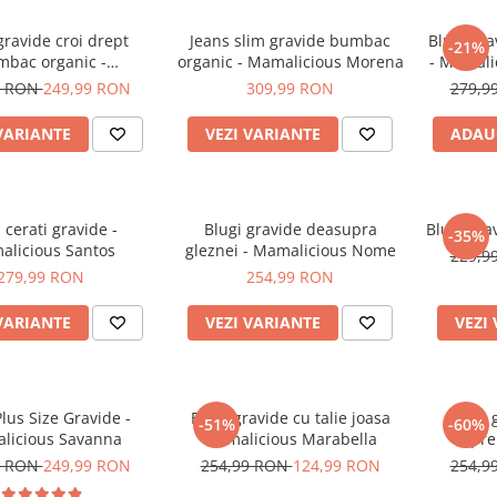
gravide croi drept
Jeans slim gravide bumbac
Blugi gra
-21%
bac organic -
organic - Mamalicious Morena
- Mamali
alicious Plano
9 RON
249,99 RON
309,99 RON
279,9
VARIANTE
VEZI VARIANTE
ADAU
 cerati gravide -
Blugi gravide deasupra
Blugi gra
-35%
licious Santos
gleznei - Mamalicious Nome
229,9
279,99 RON
254,99 RON
VARIANTE
VEZI VARIANTE
VEZI
Plus Size Gravide -
Blugi gravide cu talie joasa
Blugi 
-51%
-60%
licious Savanna
Mamalicious Marabella
pre
Mama
9 RON
249,99 RON
254,99 RON
124,99 RON
254,9