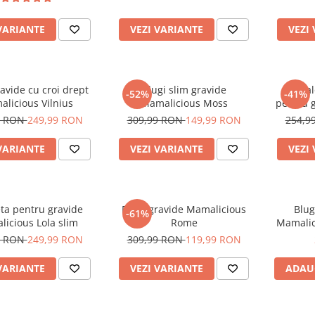
VARIANTE
VEZI VARIANTE
VEZI
ravide cu croi drept
Blugi slim gravide
Pantal
-52%
-41%
licious Vilnius
Mamalicious Moss
pentru 
9 RON
249,99 RON
309,99 RON
149,99 RON
254,9
VARIANTE
VEZI VARIANTE
VEZI
ta pentru gravide
Blugi gravide Mamalicious
Blug
-61%
icious Lola slim
Rome
Mamalic
9 RON
249,99 RON
309,99 RON
119,99 RON
VARIANTE
VEZI VARIANTE
ADAU