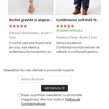
Rochie gravide si alaptare pentru cununia civila Mivana Crossover
Combinezon softshell fete - Name It Autumn Flower
Achizitie verificata
Achi
Denissa Diaconescu,
Acum 1
luna
Popescu Dana,
Acum 6 luni
Cla
O rochie care vine foarte bine
Servicii excelente!
Rec
pe corp, este elastica,
Combinezonul este extrem de
mate
evidentiaza forma burticii, se
calitativ si confortabil pentru
bani
potriveste perfect! Mi-a placut
fetita. Sunt la a doua achizitie,
mult pentru cununie fiind
am ales prima data acest
insarcinata in luna 8.
model anul trecut. Imi place
ca nu este foarte voluminos,
Newsletter
Nu rata ofertele si promotiile noastre
nu o impiedica pe cea mica sa
se miste in voie. Este ...
Vreau sa primesc newsletter cu promotiile
magazinului. Afla mai multe in
Politica de
Confidentialitate