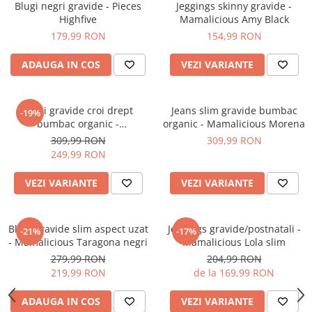
Blugi negri gravide - Pieces
Jeggings skinny gravide -
Highfive
Mamalicious Amy Black
179,99 RON
154,99 RON
ADAUGA IN COS
VEZI VARIANTE
Blugi gravide croi drept
Jeans slim gravide bumbac
-19%
bumbac organic -
organic - Mamalicious Morena
Mamalicious Plano
309,99 RON
309,99 RON
249,99 RON
VEZI VARIANTE
VEZI VARIANTE
Blugi gravide slim aspect uzat
Jeggings gravide/postnatali -
-21%
-17%
- Mamalicious Taragona negri
Mamalicious Lola slim
279,99 RON
204,99 RON
219,99 RON
de la 169,99 RON
ADAUGA IN COS
VEZI VARIANTE