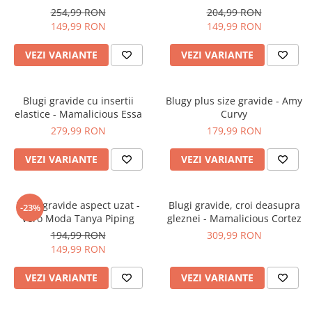
Pantaloni scurți pentru gravide
254,99 RON
204,99 RON
Lenjerie
149,99 RON
149,99 RON
Chiloti Gravide
VEZI VARIANTE
VEZI VARIANTE
Sutiene / Bustiere / Maiouri
Gravide
Pijamale Gravide
Blugi gravide cu insertii
Blugy plus size gravide - Amy
elastice - Mamalicious Essa
Curvy
Dresuri Gravide
279,99 RON
179,99 RON
Geci și Paltoane
VEZI VARIANTE
VEZI VARIANTE
Blugi gravide aspect uzat -
Blugi gravide, croi deasupra
-23%
Vero Moda Tanya Piping
gleznei - Mamalicious Cortez
194,99 RON
309,99 RON
149,99 RON
VEZI VARIANTE
VEZI VARIANTE