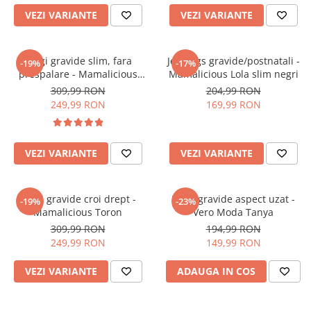
VEZI VARIANTE
VEZI VARIANTE
Blugi gravide slim, fara
Jeggings gravide/postnatali -
-19%
-17%
prespalare - Mamalicious
Mamalicious Lola slim negri
Dayton
309,99 RON
204,99 RON
249,99 RON
169,99 RON
VEZI VARIANTE
VEZI VARIANTE
Blugi gravide croi drept -
Blugi gravide aspect uzat -
-19%
-23%
Mamalicious Toron
Vero Moda Tanya
309,99 RON
194,99 RON
249,99 RON
149,99 RON
VEZI VARIANTE
ADAUGA IN COS