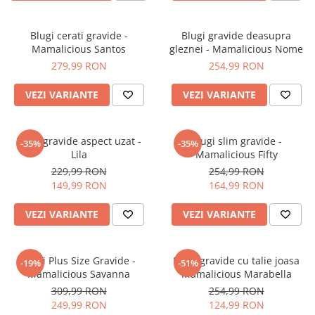
Blugi cerati gravide -
Blugi gravide deasupra
Mamalicious Santos
gleznei - Mamalicious Nome
279,99 RON
254,99 RON
VEZI VARIANTE
VEZI VARIANTE
Blugi gravide aspect uzat -
Blugi slim gravide -
-35%
-35%
Lila
Mamalicious Fifty
229,99 RON
254,99 RON
149,99 RON
164,99 RON
VEZI VARIANTE
VEZI VARIANTE
Blugi Plus Size Gravide -
Blugi gravide cu talie joasa
-19%
-51%
Mamalicious Savanna
Mamalicious Marabella
309,99 RON
254,99 RON
249,99 RON
124,99 RON