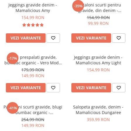
Jeggings gravide denim -
Pantaloni scurti pentru
-35%
Mamalicious Amy
gravide, din denim -
Mamalicious Amy
154,99 RON
154,99 RON
99,99 RON
VEZI VARIANTE
VEZI VARIANTE
Blugi prespalati gravide,
Jeggings gravide denim -
-17%
bumbac organic - Vero Moda
Mamalicious Amy Light
Tanya GA
179,99 RON
154,99 RON
149,99 RON
VEZI VARIANTE
VEZI VARIANTE
Pantaloni scurti gravide, blugi
Salopeta gravide, denim -
-41%
bumbac organic -
Mamalicious Dungaree
Mamalicious Hampshire
254,99 RON
359,99 RON
149,99 RON