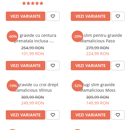
VEZI VARIANTE
VEZI VARIANTE
Blugi gravide cu centura
Blugi slim pentru gravide
-60%
-20%
prenatala inclusa -
Mamalicious Paso
Mamalicious Florida
254,99 RON
279,99 RON
101,99 RON
224,99 RON
VEZI VARIANTE
VEZI VARIANTE
Blugi gravide cu croi drept
Blugi slim gravide
-19%
-52%
Mamalicious Vilnius
Mamalicious Moss
309,99 RON
309,99 RON
249,99 RON
149,99 RON
VEZI VARIANTE
VEZI VARIANTE