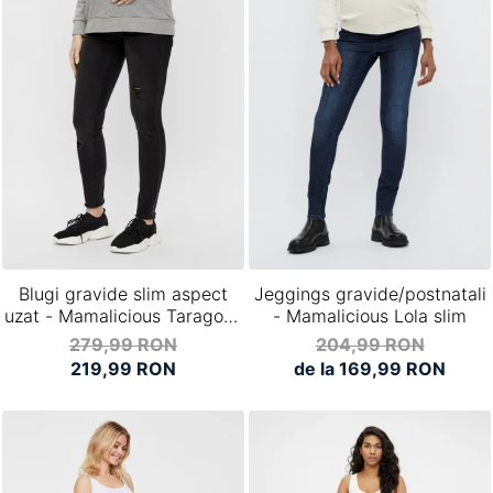
Blugi gravide slim aspect
Jeggings gravide/postnatali
uzat - Mamalicious Taragona
- Mamalicious Lola slim
negri
279,99 RON
204,99 RON
219,99 RON
de la 169,99 RON