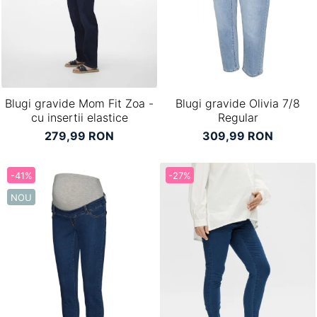
Pantaloni scurți pentru gravide
Lenjerie
Chiloti Gravide
Sutiene / Bustiere / Maiouri Gravide
Pijamale Gravide
Blugi gravide Mom Fit Zoa -
Blugi gravide Olivia 7/8
Dresuri Gravide
cu insertii elastice
Regular
Geci și Paltoane
279,99 RON
309,99 RON
-41%
-27%
NOU