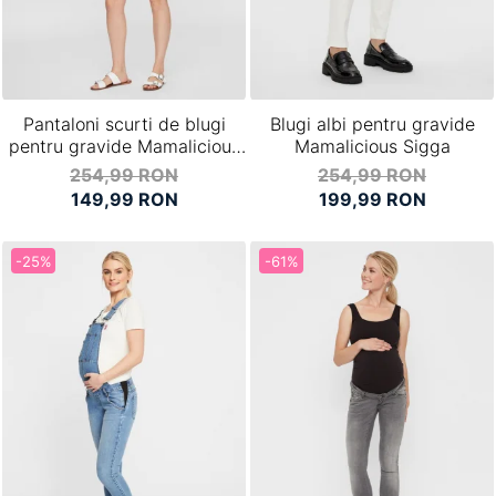
Pantaloni scurti de blugi
Blugi albi pentru gravide
pentru gravide Mamalicious
Mamalicious Sigga
Marabella
254,99 RON
254,99 RON
149,99 RON
199,99 RON
-25%
-61%