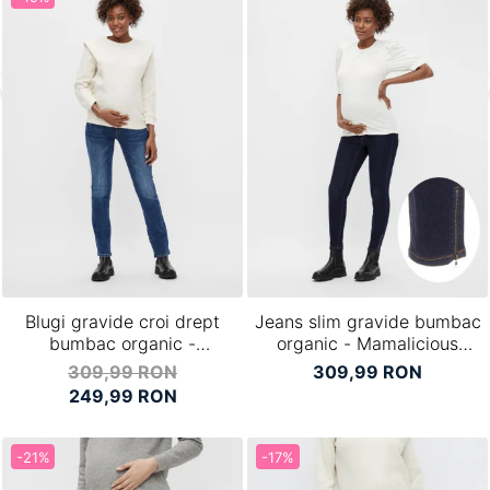
Blugi gravide croi drept
Jeans slim gravide bumbac
bumbac organic -
organic - Mamalicious
Mamalicious Plano
Morena
309,99 RON
309,99 RON
249,99 RON
-21%
-17%