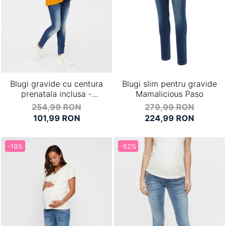
Blugi gravide cu centura
Blugi slim pentru gravide
prenatala inclusa -
Mamalicious Paso
Mamalicious Florida
254,99 RON
279,99 RON
101,99 RON
224,99 RON
-19%
-52%