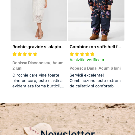
Rochie gravide si alaptare pentru cununia civila Mivana Crossover
Combinezon softshell fete - Name It Autumn Flower
Achizitie verificata
Achi
Denissa Diaconescu,
Acum
2 luni
Popescu Dana,
Acum 6 luni
Clau
O rochie care vine foarte
Servicii excelente!
Reco
bine pe corp, este elastica,
Combinezonul este extrem
mate
evidentiaza forma burticii,
de calitativ si confortabil
bani
se potriveste perfect! Mi-a
pentru fetita. Sunt la a doua
placut mult pentru cununie
achizitie, am ales prima data
fiind insarcinata in luna 8.
acest model anul trecut. Imi
place ca nu este foarte
voluminos, nu o impiedica
pe cea mica sa se miste in
voie. Este ...
Newsletter