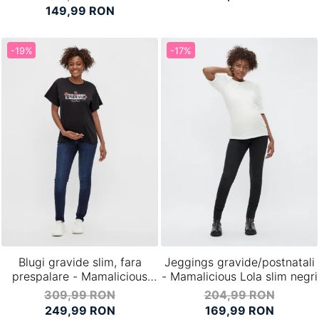
149,99 RON
-19%
-17%
Blugi gravide slim, fara
Jeggings gravide/postnatali
prespalare - Mamalicious
- Mamalicious Lola slim negri
Dayton
309,99 RON
204,99 RON
249,99 RON
169,99 RON