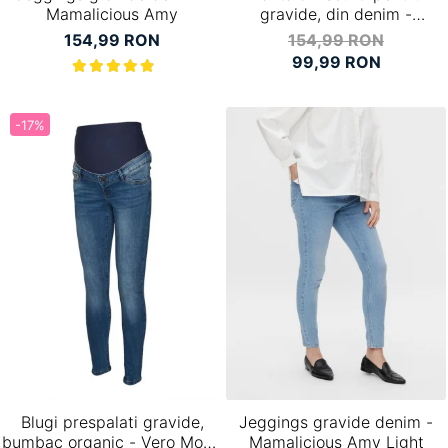
Mamalicious Amy
gravide, din denim -
Mamalicious Amy
154,99 RON
154,99 RON
99,99 RON
-17%
Blugi prespalati gravide,
Jeggings gravide denim -
bumbac organic - Vero Moda
Mamalicious Amy Light