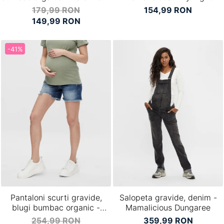
Tanya GA
179,99 RON
154,99 RON
149,99 RON
-41%
Pantaloni scurti gravide,
Salopeta gravide, denim -
blugi bumbac organic -
Mamalicious Dungaree
Mamalicious Hampshire
254,99 RON
359,99 RON