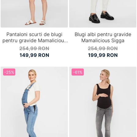
Pantaloni scurti de blugi
Blugi albi pentru gravide
pentru gravide Mamalicious
Mamalicious Sigga
Marabella
254,99 RON
254,99 RON
149,99 RON
199,99 RON
-25%
-61%