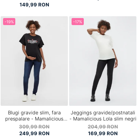
149,99 RON
-19%
-17%
Blugi gravide slim, fara
Jeggings gravide/postnatali
prespalare - Mamalicious
- Mamalicious Lola slim negri
Dayton
309,99 RON
204,99 RON
249,99 RON
169,99 RON