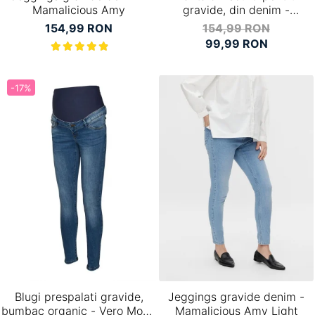
Mamalicious Amy
gravide, din denim -
Mamalicious Amy
154,99 RON
154,99 RON
99,99 RON
-17%
Blugi prespalati gravide,
Jeggings gravide denim -
bumbac organic - Vero Moda
Mamalicious Amy Light