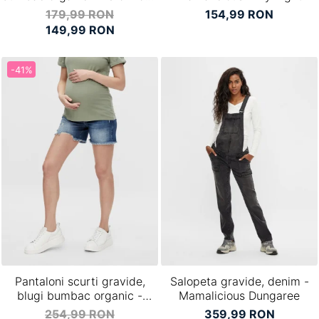
Tanya GA
179,99 RON
154,99 RON
149,99 RON
-41%
Pantaloni scurti gravide,
Salopeta gravide, denim -
blugi bumbac organic -
Mamalicious Dungaree
Mamalicious Hampshire
254,99 RON
359,99 RON