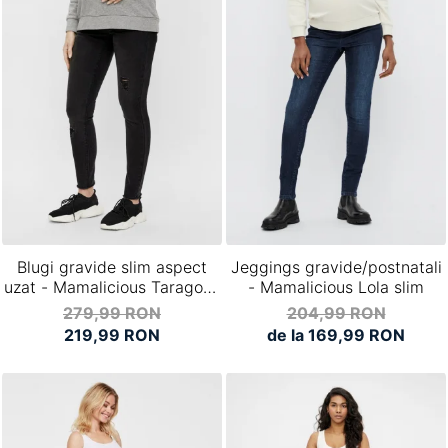
Blugi gravide slim aspect
Jeggings gravide/postnatali
uzat - Mamalicious Taragona
- Mamalicious Lola slim
negri
279,99 RON
204,99 RON
219,99 RON
de la 169,99 RON