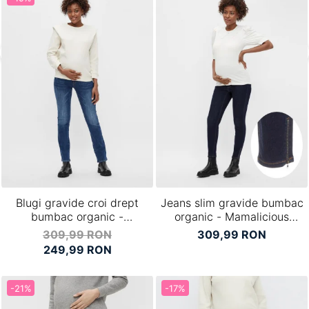
Blugi gravide croi drept
Jeans slim gravide bumbac
bumbac organic -
organic - Mamalicious
Mamalicious Plano
Morena
309,99 RON
309,99 RON
249,99 RON
-21%
-17%