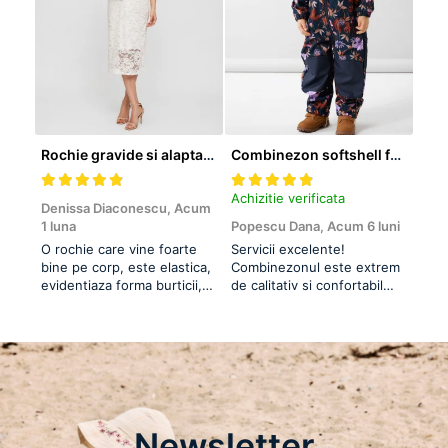
Rochie gravide si alaptare pentru cununia civila Mivana Crossover
Combinezon softshell fete - Name It Autumn Flower
Achizitie verificata
Achi
Denissa Diaconescu,
Acum
1 luna
Popescu Dana,
Acum 6 luni
Clau
O rochie care vine foarte
Servicii excelente!
Reco
bine pe corp, este elastica,
Combinezonul este extrem
mate
evidentiaza forma burticii,
de calitativ si confortabil
bani
se potriveste perfect! Mi-a
pentru fetita. Sunt la a doua
placut mult pentru cununie
achizitie, am ales prima data
fiind insarcinata in luna 8.
acest model anul trecut. Imi
place ca nu este foarte
voluminos, nu o impiedica
pe cea mica sa se miste in
voie. Este ...
Newsletter