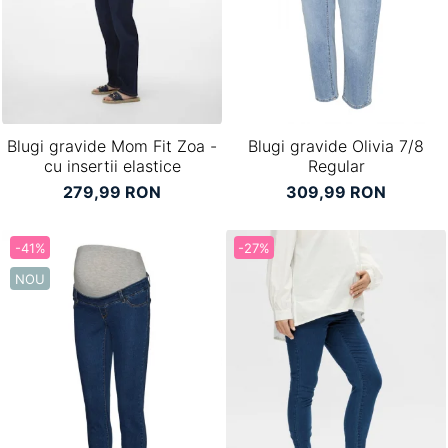
Pantaloni scurți pentru gravide
Lenjerie
Chiloti Gravide
Sutiene / Bustiere / Maiouri Gravide
Pijamale Gravide
Blugi gravide Mom Fit Zoa -
Blugi gravide Olivia 7/8
Dresuri Gravide
cu insertii elastice
Regular
Geci și Paltoane
279,99 RON
309,99 RON
-41%
-27%
NOU