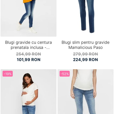
Blugi gravide cu centura
Blugi slim pentru gravide
prenatala inclusa -
Mamalicious Paso
Mamalicious Florida
254,99 RON
279,99 RON
101,99 RON
224,99 RON
-19%
-52%