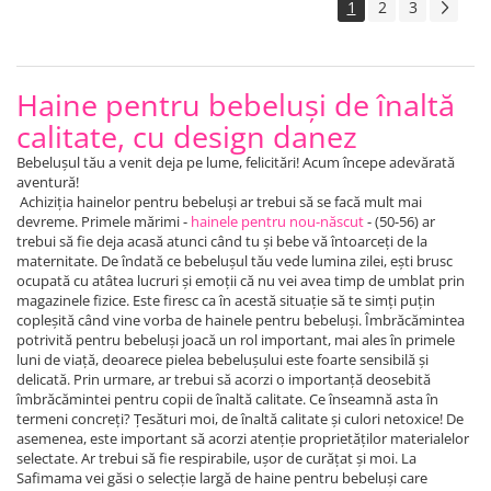
1
2
3
Haine pentru bebeluși de înaltă
calitate, cu design danez
Bebelușul tău a venit deja pe lume, felicitări! Acum începe adevărată
aventură!
Achiziția hainelor pentru bebeluși ar trebui să se facă mult mai
devreme. Primele mărimi -
hainele pentru nou-născut
- (50-56) ar
trebui să fie deja acasă atunci când tu și bebe vă întoarceți de la
maternitate. De îndată ce bebelușul tău vede lumina zilei, ești brusc
ocupată cu atâtea lucruri și emoții că nu vei avea timp de umblat prin
magazinele fizice. Este firesc ca în acestă situație să te simți puțin
copleșită când vine vorba de hainele pentru bebeluși. Îmbrăcămintea
potrivită pentru bebeluși joacă un rol important, mai ales în primele
luni de viață, deoarece pielea bebelușului este foarte sensibilă și
delicată. Prin urmare, ar trebui să acorzi o importanță deosebită
îmbrăcămintei pentru copii de înaltă calitate. Ce înseamnă asta în
termeni concreți? Țesături moi, de înaltă calitate și culori netoxice! De
asemenea, este important să acorzi atenție proprietăților materialelor
selectate. Ar trebui să fie respirabile, ușor de curățat și moi. La
Safimama vei găsi o selecție largă de haine pentru bebeluși care