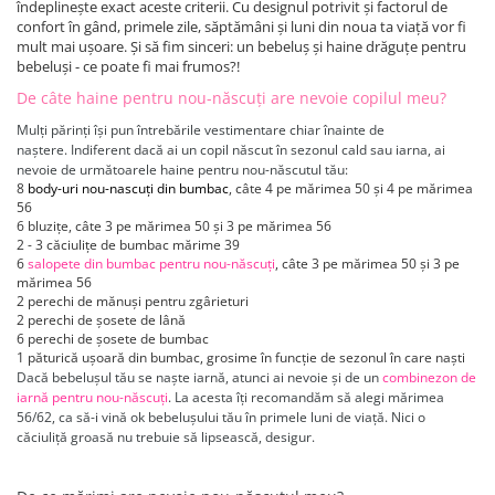
îndeplinește exact aceste criterii. Cu designul potrivit și factorul de
confort în gând, primele zile, săptămâni și luni din noua ta viață vor fi
mult mai ușoare. Și să fim sinceri: un bebeluș și haine drăguțe pentru
bebeluși - ce poate fi mai frumos?!
De câte haine pentru nou-născuți are nevoie copilul meu?
Mulți părinți își pun întrebările vestimentare chiar înainte de
naștere.
Indiferent dacă ai un copil născut în sezonul cald sau iarna, ai
nevoie de următoarele haine pentru nou-născutul tău:
8
body-uri nou-nascuți din bumbac
, câte 4 pe mărimea
50 și 4 pe mărimea
56
6 bluzi
țe, câte 3 pe mărimea
50 și 3 pe mărimea 56
2 - 3 căciulițe de bumbac mărime
39
6
salopete din bumbac pentru nou-născuți
, câte 3 pe mărimea
50 și 3 pe
mărimea 56
2 perechi de mănuși pentru zgârieturi
2 perechi de șosete de lână
6 perechi de șosete de bumbac
1 păturică ușoară din bumbac, grosime în funcție de sezonul în care naști
Dacă bebelușul tău se naște iarnă, atunci ai nevoie și de un
combinezon de
iarnă pentru nou-născuți
. La acesta îți recomandăm să alegi mărimea
56/62, ca să-i vină ok bebelușului tău în primele luni de viață
. Nici o
căciuliță groasă
nu trebuie să lipsească, desigur.