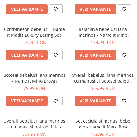
Pantaloni scurți pentru gravide
VEZI VARIANTE
VEZI VARIANTE
Lenjerie
Chiloti Gravide
Sutiene / Bustiere / Maiouri
Combinezon bebelusi - Name
Balaclava bebelusi lana
Gravide
It Madis Luxury Bering Sea
merinos - Name It Mino
Brown
279,99 RON
154,99 RON
Pijamale Gravide
Dresuri Gravide
VEZI VARIANTE
VEZI VARIANTE
Geci și Paltoane
Botosei bebelusi lana merinos
Overall bebelusi lana merinos
- Name It Mino Brown
cu manusi si botosei baieti -
Name It Mino Turbulence
79,99 RON
309,99 RON
VEZI VARIANTE
VEZI VARIANTE
Overall bebelusi lana merinos
Set caciula si manusi bebe
cu manusi si botosei fete -
fete - Name It Mara Rose
Name It Mino Roebuck
309,99 RON
109,99 RON