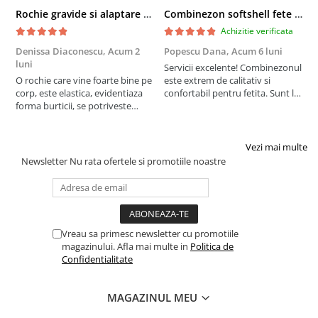
Rochie gravide si alaptare pentru cununia civila Mivana Crossover
Combinezon softshell fete - Name It Autumn Flower
Achizitie verificata
Denissa Diaconescu,
Acum 2
Popescu Dana,
Acum 6 luni
C
luni
Servicii excelente! Combinezonul
R
O rochie care vine foarte bine pe
este extrem de calitativ si
m
corp, este elastica, evidentiaza
confortabil pentru fetita. Sunt la
forma burticii, se potriveste
a doua achizitie, am ales prima
perfect! Mi-a placut mult pentru
data acest model anul trecut. Imi
cununie fiind insarcinata in luna
place ca nu este foarte
8.
voluminos, nu o impiedica pe
Vezi mai multe
cea mica sa se miste in voie. Este
Newsletter
Nu rata ofertele si promotiile noastre
...
Vreau sa primesc newsletter cu promotiile
magazinului. Afla mai multe in
Politica de
Confidentialitate
MAGAZINUL MEU