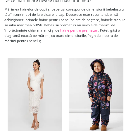
De ce mărimi are nevoie nou-născutul meu?
Mărimea hainelor de copii și bebeluși corespunde dimensiunii bebelușului
tău în centimetri de la picioare la cap.
Deoarece este recomandabil să
achiziționezi primele haine pentru bebe înainte de naștere, hainele trebuie
să aibă mărimea 50/56.
Bebelușii prematuri au nevoie de mărimi de
îmbrăcăminte chiar mai mici și de
haine pentru prematuri
.
Puteți găsi o
diagramă exactă pe mărimi, cu toate dimensiunile, în ghidul nostru de
mărimi pentru bebeluși
.