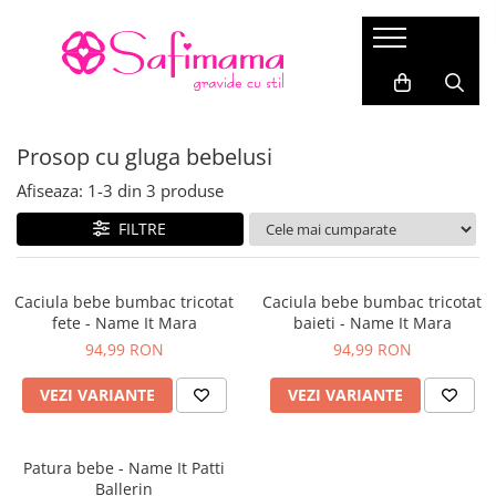
Gravide
Alăptare
Bebeluși (0-12 luni)
Copii (1-7 ani)
Ghiduri de cumpărături
Rochii alăptare
Rochii Gravide
Haine Prematuri
Bluze copii
Cum să alegi mărimea
Prosop cu gluga bebelusi
Bluze & Tricouri Alăptare
Fuste
Body bebelusi
Rochii fete
Cum să alegi blugii pentru gravide
Sutiene alăptare
Afiseaza:
1-
3
din
3
produse
Bluze pentru Gravide
Salopete bebelusi
Pantaloni copii
Cum să alegi geaca pentru gravide?
Modelare după naștere
Tricouri Gravide
Bluze bebelusi
Geci și Combinezoane copii
FILTRE
Pijamale alăptare
Pulovere gravide
Rochii bebelusi
Sosete si dresuri copii
Cămași Gravide / Tunici Gravide
Pantaloni bebelusi
Caciuli copii
Caciula bebe bumbac tricotat
Caciula bebe bumbac tricotat
fete - Name It Mara
baieti - Name It Mara
Costume de baie
Geci si Combinezoane bebelusi
Manusi copii
94,99 RON
94,99 RON
Pantaloni
Compleuri si seturi bebelusi
Chiloti si maiouri copii
VEZI VARIANTE
VEZI VARIANTE
Blugi gravide
Sosete si Dresuri bebelusi
Pijamale copii
Pantaloni pentru gravide
Accesorii bebelusi
Costume baie copii
Office/Casual
Patura bebe - Name It Patti
Colanți Gravide
Ballerin