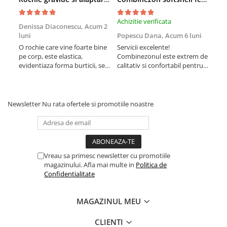
Achizitie verificata
Achi
Denissa Diaconescu,
Acum 2
luni
Popescu Dana,
Acum 6 luni
Cla
O rochie care vine foarte bine
Servicii excelente!
Rec
pe corp, este elastica,
Combinezonul este extrem de
mate
evidentiaza forma burticii, se
calitativ si confortabil pentru
bani
potriveste perfect! Mi-a placut
fetita. Sunt la a doua achizitie,
mult pentru cununie fiind
am ales prima data acest
insarcinata in luna 8.
model anul trecut. Imi place
ca nu este foarte voluminos,
Newsletter
Nu rata ofertele si promotiile noastre
nu o impiedica pe cea mica sa
se miste in voie. Este ...
Vreau sa primesc newsletter cu promotiile
magazinului. Afla mai multe in
Politica de
Confidentialitate
MAGAZINUL MEU
CLIENTI