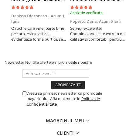
Achizitie verificata
Achi
Denissa Diaconescu,
Acum 1
luna
Popescu Dana,
Acum 6 luni
Cla
O rochie care vine foarte bine
Servicii excelente!
Rec
pe corp, este elastica,
Combinezonul este extrem de
mate
evidentiaza forma burticii, se
calitativ si confortabil pentru
bani
potriveste perfect! Mi-a placut
fetita. Sunt la a doua achizitie,
mult pentru cununie fiind
am ales prima data acest
insarcinata in luna 8.
model anul trecut. Imi place
ca nu este foarte voluminos,
Newsletter
Nu rata ofertele si promotiile noastre
nu o impiedica pe cea mica sa
se miste in voie. Este ...
Vreau sa primesc newsletter cu promotiile
magazinului. Afla mai multe in
Politica de
Confidentialitate
MAGAZINUL MEU
CLIENTI