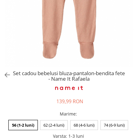
Pantaloni scurți pentru gravide
Lenjerie
Chiloti Gravide
Sutiene / Bustiere / Maiouri
Gravide
Pijamale Gravide
Dresuri Gravide
Geci și Paltoane
Set cadou bebelusi bluza-pantalon-bendita fete
- Name It Rafaela
139,99 RON
Marime
:
56 (1-2 luni)
62 (2-4 luni)
68 (4-6 luni)
74 (6-9 luni)
Varsta
:
1-3 luni