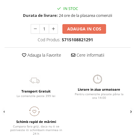
IN STOC
Durata de livrare:
24 ore de la plasarea comenzii
ADAUGA IN COS
Cod Produs:
5715108821291
Adauga la Favorite
Cere informatii
Livrare in ziua urmatoare
Transport Gratuit
Pentru comenzile plasate pâna la
La comenzile peste 399 lei
ora 14:00
Schimb rapid de mărimi
Cumpara fara griji, daca nu ti se
potriveste iti schimbam marimea in
24 h