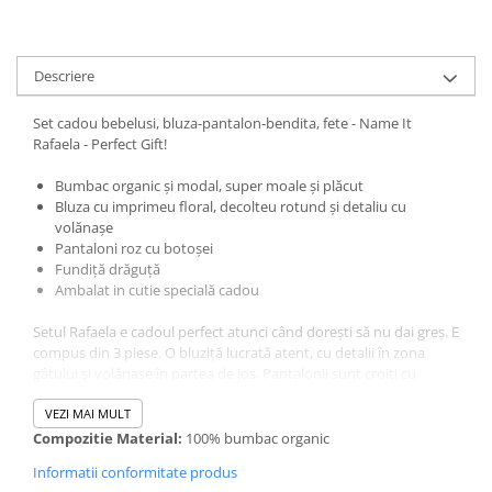
Descriere
Set cadou bebelusi, bluza-pantalon-bendita, fete - Name It
Rafaela - Perfect Gift!
Bumbac organic și modal, super moale și plăcut
Bluza cu imprimeu floral, decolteu rotund și detaliu cu
volănașe
Pantaloni roz cu botoșei
Fundiță drăguță
Ambalat in cutie specială cadou
Setul Rafaela e cadoul perfect atunci când dorești să nu dai greș. E
compus din 3 piese. O bluziță lucrată atent, cu detalii în zona
gâtului și volănașe în partea de jos. Pantalonii sunt croiți cu
botoșei și vin pe culoarea roz, din același material cu bendița.
Materialul e super moale și plăcut, o conbinație de
VEZI MAI MULT
bumbac
organic cu modal.
.
Compozitie Material:
100% bumbac organic
Informatii conformitate produs