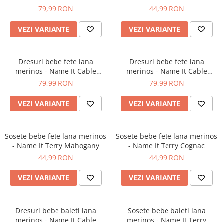
Pantaloni scurți pentru gravide
79,99 RON
44,99 RON
Lenjerie
VEZI VARIANTE
VEZI VARIANTE
Chiloti Gravide
Sutiene / Bustiere / Maiouri
Gravide
Dresuri bebe fete lana
Dresuri bebe fete lana
Pijamale Gravide
merinos - Name It Cable
merinos - Name It Cable
Mahogany
Cognac
Dresuri Gravide
79,99 RON
79,99 RON
Geci și Paltoane
VEZI VARIANTE
VEZI VARIANTE
Sosete bebe fete lana merinos
Sosete bebe fete lana merinos
- Name It Terry Mahogany
- Name It Terry Cognac
44,99 RON
44,99 RON
VEZI VARIANTE
VEZI VARIANTE
Dresuri bebe baieti lana
Sosete bebe baieti lana
merinos - Name It Cable
merinos - Name It Terry