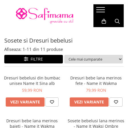
Gravide
Alăptare
Bebeluși (0-12 luni)
Copii (1-7 ani)
Ghiduri de cumpărături
Rochii alăptare
Rochii Gravide
Haine Prematuri
Bluze copii
Cum să alegi mărimea
Sosete si Dresuri bebelusi
Bluze & Tricouri Alăptare
Fuste
Body bebelusi
Rochii fete
Cum să alegi blugii pentru gravide
Sutiene alăptare
Afiseaza:
1-
11
din
11
produse
Bluze pentru Gravide
Salopete bebelusi
Pantaloni copii
Cum să alegi geaca pentru gravide?
Modelare după naștere
Tricouri Gravide
Bluze bebelusi
Geci și Combinezoane copii
FILTRE
Pijamale alăptare
Pulovere gravide
Rochii bebelusi
Sosete si dresuri copii
Cămași Gravide / Tunici Gravide
Pantaloni bebelusi
Caciuli copii
Dresuri bebelusi din bumbac
Dresuri bebe lana merinos
unisex Name It Sina alb
fete - Name it Wakma
Costume de baie
Geci si Combinezoane bebelusi
Manusi copii
59,99 RON
79,99 RON
Pantaloni
Compleuri si seturi bebelusi
Chiloti si maiouri copii
VEZI VARIANTE
VEZI VARIANTE
Blugi gravide
Sosete si Dresuri bebelusi
Pijamale copii
Pantaloni pentru gravide
Accesorii bebelusi
Costume baie copii
Office/Casual
Dresuri bebe lana merinos
Sosete bebelusi lana merinos
Colanți Gravide
baieti - Name it Wakma
- Name It Waksi Ombre