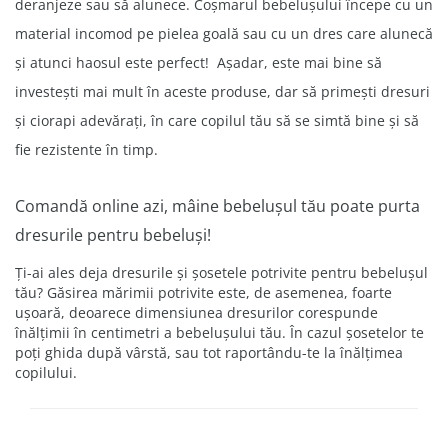
deranjeze sau să alunece.
Coșmarul bebelușului începe cu un
material incomod pe pielea goală sau cu un dres care alunecă
și atunci
haosul este perfect!
Așadar, este mai bine să
investești mai mult în aceste produse, dar să primești dresuri
și ciorapi adevărați, în care copilul tău să se simtă bine și să
fie rezistente în timp.
Comandă online azi, mâine bebelușul tău poate purta
dresurile pentru bebeluși!
Ți-ai ales deja dresurile și șosetele potrivite pentru bebelușul
tău?
Găsirea mărimii potrivite este, de asemenea, foarte
ușoară, deoarece dimensiunea dresurilor corespunde
înălțimii în centimetri a bebelușului tău. În cazul șosetelor te
poți ghida după vârstă, sau tot raportându-te la înălțimea
copilului.