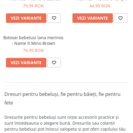
Turbulence
Tarmac
79,99 RON
44,99 RON
VEZI VARIANTE
VEZI VARIANTE
Botosei bebelusi lana merinos
- Name It Mino Brown
79,99 RON
VEZI VARIANTE
Dresuri pentru bebeluși, fie pentru băieți, fie pentru
fete
Dresurile pentru bebeluși sunt niște accesoriii practice și
sunt întotdeauna o alegere bună. Dresurile sau c
olanții
pentru bebeluși pot înlocui salopeta și pot oferi copilului tău