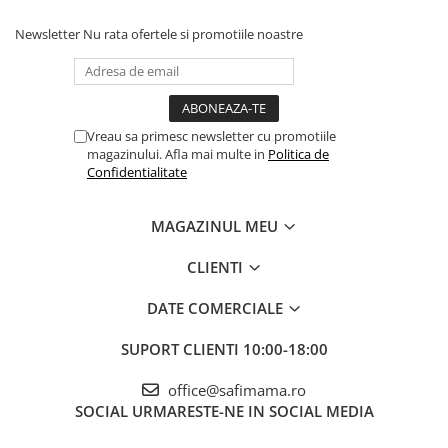
insarcinata in luna 8.
model anul trecut. Imi place
ca nu este foarte voluminos,
Newsletter
Nu rata ofertele si promotiile noastre
nu o impiedica pe cea mica sa
se miste in voie. Este ...
Vreau sa primesc newsletter cu promotiile
magazinului. Afla mai multe in
Politica de
Confidentialitate
MAGAZINUL MEU
CLIENTI
DATE COMERCIALE
SUPORT CLIENTI
10:00-18:00
office@safimama.ro
SOCIAL
URMARESTE-NE IN SOCIAL MEDIA