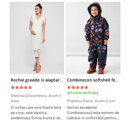
Rochie gravide si alaptare pentru cununia civila Mivana Crossover
Combinezon softshell fete - Name It Autumn Flower
Achizitie verificata
Achi
Denissa Diaconescu,
Acum 1
luna
Popescu Dana,
Acum 6 luni
Cla
O rochie care vine foarte bine
Servicii excelente!
Rec
pe corp, este elastica,
Combinezonul este extrem de
mate
evidentiaza forma burticii, se
calitativ si confortabil pentru
bani
potriveste perfect! Mi-a placut
fetita. Sunt la a doua achizitie,
mult pentru cununie fiind
am ales prima data acest