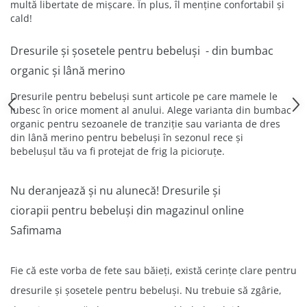
multă libertate de mișcare.
În plus, îl menține confortabil și
cald!
Dresurile și șosetele pentru bebeluși - din bumbac
organic și lână merino
Dresurile pentru bebeluși sunt articole pe care mamele le
iubesc în orice moment al anului. Alege varianta din bumbac
organic pentru sezoanele de tranziție sau varianta de dres
din lână merino pentru bebeluși în sezonul rece și
bebelușul tău va fi protejat de frig la picioruțe.
Nu deranjează și nu alunecă! Dresurile și
ciorapii pentru bebeluși din magazinul online
Safimama
Fie că este vorba de fete sau băieți, există cerințe clare pentru
dresurile și șosetele pentru bebeluși.
Nu trebuie să zgârie,