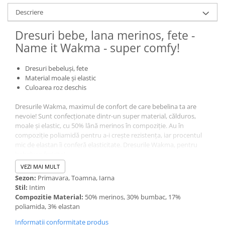
Descriere
Dresuri bebe, lana merinos, fete -
Name it Wakma - super comfy!
Dresuri bebeluși, fete
Material moale și elastic
Culoarea roz deschis
Dresurile Wakma, maximul de confort de care bebelina ta are
nevoie! Sunt confecționate dintr-un super material, călduros,
moale și elastic, cu 50% lână merinos în compoziție. Au în
compoziție poliamidă pentru a-i crește rezistența, iar procentul
mic de elastan îi conferă elasticitate. Dresurile Wakma, pentru
bebelușe fericite!
VEZI MAI MULT
Lâna merinos
- posedă o multitudine de calități benefice
Sezon:
Primavara, Toamna, Iarna
organismului uman. Are o abilitate uimitoare de a-și ajusta
Stil:
Intim
temperatura într-un mod natural. Lâna merinos folosită în
Compozitie Material:
50% merinos, 30% bumbac, 17%
produsele NAME IT e de o calitate superioară, foarte moale și
poliamida, 3% elastan
incredibil de confortabilă & mulesing free!
Informatii conformitate produs