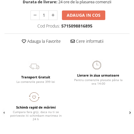
Durata de livrare:
24 ore de la plasarea comenzii
ADAUGA IN COS
Cod Produs:
5715098816895
Adauga la Favorite
Cere informatii
Livrare in ziua urmatoare
Transport Gratuit
Pentru comenzile plasate pâna la
La comenzile peste 399 lei
ora 14:00
Schimb rapid de mărimi
Cumpara fara griji, daca nu ti se
potriveste iti schimbam marimea in
24 h