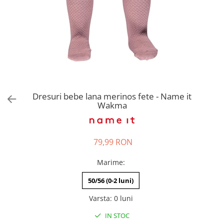
Pantaloni scurți pentru gravide
Lenjerie
Chiloti Gravide
Sutiene / Bustiere / Maiouri
Gravide
Pijamale Gravide
Dresuri Gravide
Dresuri bebe lana merinos fete - Name it
Geci și Paltoane
Wakma
79,99 RON
Marime
:
50/56 (0-2 luni)
Varsta
:
0 luni
IN STOC