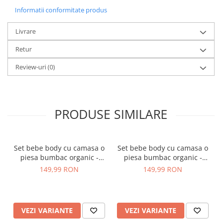
Informatii conformitate produs
Livrare
Retur
Review-uri
(0)
PRODUSE SIMILARE
Set bebe body cu camasa o
Set bebe body cu camasa o
piesa bumbac organic -
piesa bumbac organic -
Name It Rohan Sapphire
Name It Rohan Blue
149,99 RON
149,99 RON
VEZI VARIANTE
VEZI VARIANTE