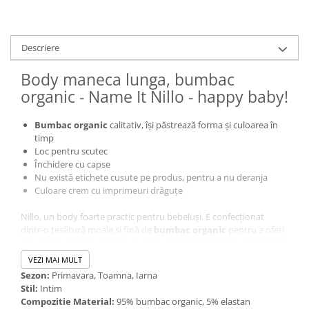
Descriere
Body maneca lunga, bumbac
organic - Name It Nillo - happy baby!
Bumbac organic
calitativ, își păstrează forma și culoarea în
timp
Loc pentru scutec
Închidere cu capse
Nu există etichete cusute pe produs, pentru a nu deranja
Culoare crem cu imprimeuri drăguțe
Nillo, un body foarte practic pentru bebeluși. E confecționat
dintr-o țesătură moale și fină de
bumbac organic
pentru a oferi
maxim de confort. Capsele și umărul smart facilitează schimbarea
scutecelului.
VEZI MAI MULT
Sezon:
Primavara, Toamna, Iarna
Stil:
Intim
Compozitie Material:
95% bumbac organic, 5% elastan