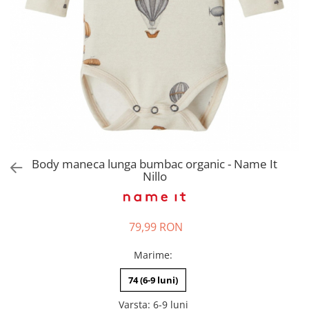
Pantaloni scurți pentru gravide
Lenjerie
Chiloti Gravide
Sutiene / Bustiere / Maiouri
Gravide
Pijamale Gravide
Dresuri Gravide
Geci și Paltoane
Body maneca lunga bumbac organic - Name It
Nillo
79,99 RON
Marime
:
74 (6-9 luni)
Varsta
:
6-9 luni