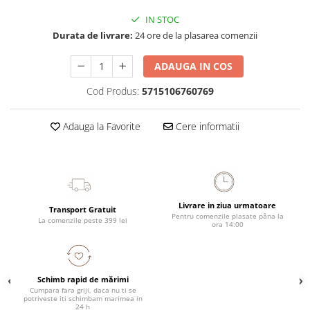
IN STOC
Durata de livrare:
24 ore de la plasarea comenzii
ADAUGA IN COS
Cod Produs:
5715106760769
Adauga la Favorite
Cere informatii
Livrare in ziua urmatoare
Transport Gratuit
Pentru comenzile plasate pâna la
La comenzile peste 399 lei
ora 14:00
Schimb rapid de mărimi
Cumpara fara griji, daca nu ti se
potriveste iti schimbam marimea in
24 h