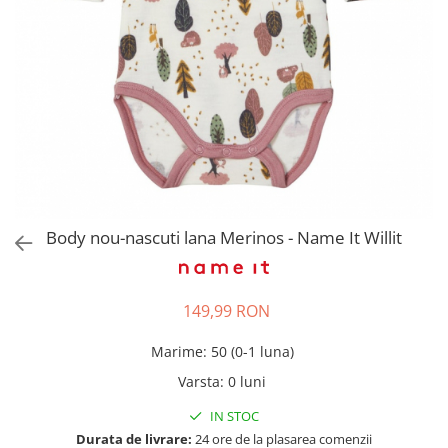
Pantaloni scurți pentru gravide
Lenjerie
Chiloti Gravide
Sutiene / Bustiere / Maiouri
Gravide
Pijamale Gravide
Dresuri Gravide
Geci și Paltoane
Body nou-nascuti lana Merinos - Name It Willit
149,99 RON
Marime
:
50 (0-1 luna)
Varsta
:
0 luni
IN STOC
Durata de livrare:
24 ore de la plasarea comenzii