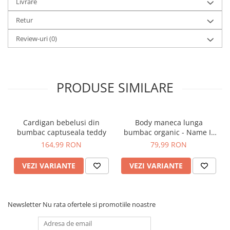
Livrare
Retur
Review-uri
(0)
PRODUSE SIMILARE
Cardigan bebelusi din
Body maneca lunga
bumbac captuseala teddy
bumbac organic - Name It
Nillo
164,99 RON
79,99 RON
VEZI VARIANTE
VEZI VARIANTE
Newsletter
Nu rata ofertele si promotiile noastre