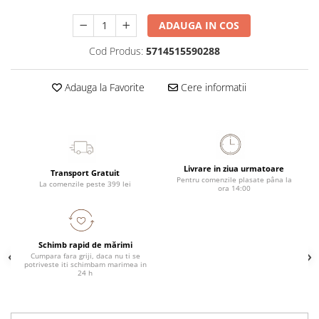
ADAUGA IN COS
Cod Produs:
5714515590288
Adauga la Favorite
Cere informatii
Livrare in ziua urmatoare
Transport Gratuit
Pentru comenzile plasate pâna la
La comenzile peste 399 lei
ora 14:00
Schimb rapid de mărimi
Cumpara fara griji, daca nu ti se
potriveste iti schimbam marimea in
24 h