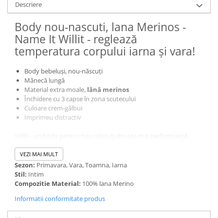
Descriere
Body nou-nascuti, lana Merinos -
Name It Willit - reglează
temperatura corpului iarna și vara!
Body bebeluși, nou-născuți
Mânecă lungă
Material extra moale,
lână merinos
Închidere cu 3 capse în zona scutecului
Culoare crem-gălbui
Imprimeu distractiv
Willit - un body pentru nou născuți din cea mai performantă
fibră!
VEZI MAI MULT
Lâna merinos
asigură un confort ridicat pentru cea mai delicată
Sezon:
Primavara, Vara, Toamna, Iarna
piele. Materialul este moale, absoarbe umezeala și poate fi purtat
Stil:
Intim
multe zile fără a dezvolta mirosuri neplăcute. Are uimitoarea
Compozitie Material:
100% lana Merino
proprietate de a-și ajusta temperatura într-un mod natural.
Informatii conformitate produs