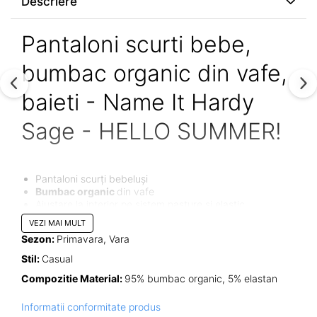
Descriere
Pantaloni scurti bebe,
bumbac organic din vafe,
baieti - Name It Hardy
Sage - HELLO SUMMER!
Pantaloni scurți bebeluși
Bumbac organic
din vafe
Ajustare la interior pe sistem nasture și elastic
Cordonel în talie
VEZI MAI MULT
Buzunar frontal
Sezon:
Primavara, Vara
Culoare gri
Stil:
Casual
Țesătura din vafe este ideală pentru copiii mici deoarece e
Compozitie Material:
95% bumbac organic, 5% elastan
moale și absoarbe perfect umiditatea.Pantalonii scurți
Hardy, ideali pentru această vară!
Informatii conformitate produs