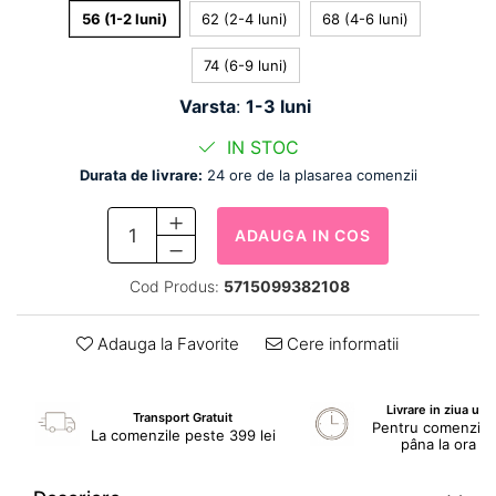
56 (1-2 luni)
62 (2-4 luni)
68 (4-6 luni)
74 (6-9 luni)
Varsta
:
1-3 luni
IN STOC
Durata de livrare:
24 ore de la plasarea comenzii
ADAUGA IN COS
Cod Produs:
5715099382108
Adauga la Favorite
Cere informatii
Livrare in ziua ur
Transport Gratuit
Pentru comenzile 
La comenzile peste 399 lei
pâna la ora 1