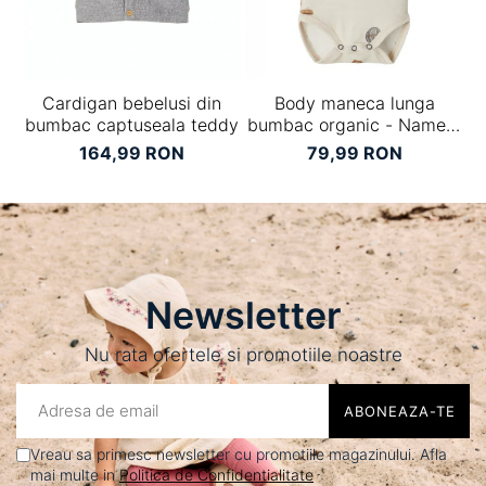
Cardigan bebelusi din
Body maneca lunga
bumbac captuseala teddy
bumbac organic - Name It
Nillo
164,99 RON
79,99 RON
Newsletter
Nu rata ofertele si promotiile noastre
Vreau sa primesc newsletter cu promotiile magazinului. Afla
mai multe in
Politica de Confidentialitate