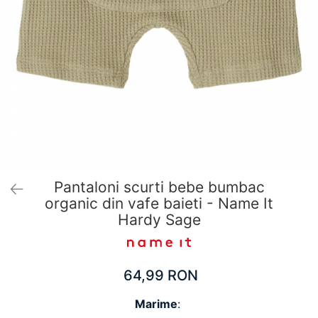
Pantaloni scurți pentru gravide
Lenjerie
Chiloti Gravide
Sutiene / Bustiere / Maiouri Gravide
Pijamale Gravide
Dresuri Gravide
Geci și Paltoane
Pantaloni scurti bebe bumbac
organic din vafe baieti - Name It
Hardy Sage
64,99 RON
Marime
: