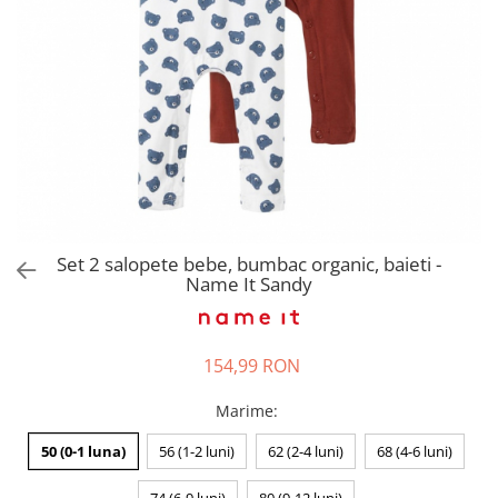
Pantaloni scurți pentru gravide
Lenjerie
Chiloti Gravide
Sutiene / Bustiere / Maiouri
Gravide
Pijamale Gravide
Dresuri Gravide
Geci și Paltoane
Set 2 salopete bebe, bumbac organic, baieti -
Name It Sandy
154,99 RON
Marime
:
50 (0-1 luna)
56 (1-2 luni)
62 (2-4 luni)
68 (4-6 luni)