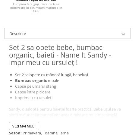
Cumpara fara griji, daca nu ti se
potriveste iti schimbam marimea in
24 h
Descriere
Set 2 salopete bebe, bumbac
organic, baieti - Name It Sandy -
imprimeu cu ursuleți!
Set 2 salopete cu mânecă lungă, bebeluși
Bumbac
organic
moale
Capse pe umărul stâng
Capse între picioare
Imprimeu cu ursuleți
Sandy, o saloptă pentru băieței foarte practică. Bebelușul se va
simți minunat iar parinții vor avea o misiune mult mai simplă
când vine vorba de schimbat scutece datorită capselor dintre
piciorușe. Pe umăr are prevăzute capse pentru a ușura
VEZI MAI MULT
îmbrăcarea.
Sezon:
Primavara, Toamna, Iarna