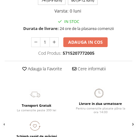
74 (6-9 luni)
80 (9-12 luni)
Varsta
:
0 luni
IN STOC
Durata de livrare:
24 ore de la plasarea comenzii
ADAUGA IN COS
Cod Produs:
5715207772005
Adauga la Favorite
Cere informatii
Livrare in ziua urmatoare
Transport Gratuit
Pentru comenzile plasate pâna la
La comenzile peste 399 lei
ora 14:00
Schimb rapid de mărimi