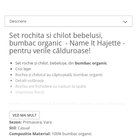
Descriere
Set rochita si chilot bebelusi,
bumbac organic - Name It Hajette -
pentru verile călduroase!
Set rochie și chilot, bebelușe, din
bumbac organic
Croi lejer
Rochia și chilotul au căptușeală, bumbac organic
Detalii volănașe
Rochia are închidere cu nasturi la spate
Imprimeu floral
Hajette e un set format dintr-o rochiță și chilot, dintr-un bumbac
organic moale și calitativ, ideal pentru pielea fină a bebelușei tale.
Chilotul are un croi larg, pentru a face loc și scutecelului iar
VEZI MAI MULT
rochița are prevăzuți nasturi la spate, pentru a fi accesibilă la
Sezon:
Primavara, Vara
îmbracat.
Stil:
Casual
Compozitie Material:
100% bumbac organic