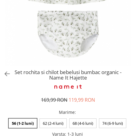
Pantaloni scurți pentru gravide
Lenjerie
Chiloti Gravide
Sutiene / Bustiere / Maiouri
Gravide
Pijamale Gravide
Dresuri Gravide
Geci și Paltoane
Set rochita si chilot bebelusi bumbac organic -
Name It Hajette
169,99 RON
119,99 RON
Marime
:
56 (1-2 luni)
62 (2-4 luni)
68 (4-6 luni)
74 (6-9 luni)
Varsta
:
1-3 luni