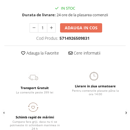
IN STOC
Durata de livrare:
24 ore de la plasarea comenzii
ADAUGA IN COS
Cod Produs:
5714926509831
Adauga la Favorite
Cere informatii
Livrare in ziua urmatoare
Transport Gratuit
Pentru comenzile plasate pâna la
La comenzile peste 399 lei
ora 14:00
Schimb rapid de mărimi
Cumpara fara griji, daca nu ti se
potriveste iti schimbam marimea in
24 h