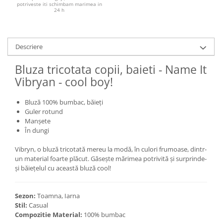
potriveste iti schimbam marimea in
24 h
Descriere
Bluza tricotata copii, baieti - Name It
Vibryan - cool boy!
Bluză 100% bumbac, băieți
Guler rotund
Manșete
În dungi
Vibryn, o bluză tricotată mereu la modă, în culori frumoase, dintr-
un material foarte plăcut. Găsește mărimea potrivită și surprinde-
și băiețelul cu această bluză cool!
Sezon:
Toamna, Iarna
Stil:
Casual
Compozitie Material:
100% bumbac