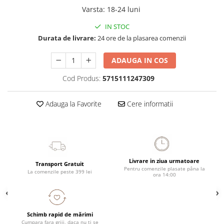
Varsta
:
18-24 luni
IN STOC
Durata de livrare:
24 ore de la plasarea comenzii
ADAUGA IN COS
Cod Produs:
5715111247309
Adauga la Favorite
Cere informatii
Livrare in ziua urmatoare
Transport Gratuit
Pentru comenzile plasate pâna la
La comenzile peste 399 lei
ora 14:00
Schimb rapid de mărimi
Cumpara fara griji, daca nu ti se