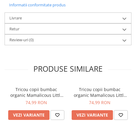
Informatii conformitate produs
Livrare
Retur
Review-uri
(0)
PRODUSE SIMILARE
Tricou copii bumbac
Tricou copii bumbac
organic Mamalicous Little
organic Mamalicous Little
Anora
Lucca
74,99 RON
74,99 RON
VEZI VARIANTE
VEZI VARIANTE