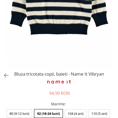
Pantaloni scurți pentru gravide
Lenjerie
Chiloti Gravide
Sutiene / Bustiere / Maiouri
Gravide
Pijamale Gravide
Dresuri Gravide
Geci și Paltoane
Bluza tricotata copii, baieti - Name It Vibryan
94,99 RON
Marime
:
80 (9-12 luni)
92 (18-24 luni)
104 (4 ani)
110 (5 ani)