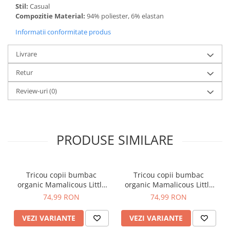
Protectie hidrofoba ECO - nu s-au folosit substante pe baza de
Stil:
Casual
fluor
Compozitie Material:
94% poliester, 6% elastan
Informatii conformitate produs
Combinezonul Magic, o alegere inteleapta. Are un flece pe
interior ca tine de cald iar materialul la exterior ofera maxima
protectie la ploaie si vant. Murdaria se indeparteaza usor iar
Livrare
detaliie reflectorizante si culoarea gallbena te vor ajuta sa iti
Retur
localizezi puiul instant...
Review-uri
(0)
PRODUSE SIMILARE
Tricou copii bumbac
Tricou copii bumbac
organic Mamalicous Little
organic Mamalicous Little
Anora
Lucca
74,99 RON
74,99 RON
VEZI VARIANTE
VEZI VARIANTE