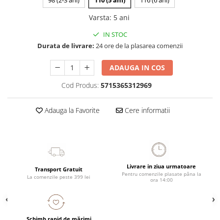
98 (2-3 ani)
110 (5 ani)
116 (6 ani)
Varsta
:
5 ani
IN STOC
Durata de livrare:
24 ore de la plasarea comenzii
ADAUGA IN COS
Cod Produs:
5715365312969
Adauga la Favorite
Cere informatii
Livrare in ziua urmatoare
Transport Gratuit
Pentru comenzile plasate pâna la
La comenzile peste 399 lei
ora 14:00
Schimb rapid de mărimi