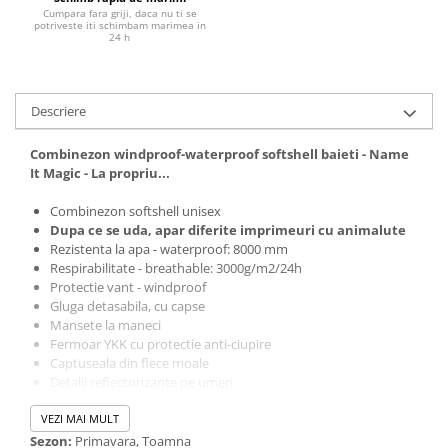
Cumpara fara griji, daca nu ti se
potriveste iti schimbam marimea in
24 h
Descriere
Combinezon windproof-waterproof softshell baieti - Name
It Magic - La propriu...
Combinezon softshell unisex
Dupa ce se uda, apar diferite imprimeuri cu animalute
Rezistenta la apa - waterproof: 8000 mm
Respirabilitate - breathable: 3000g/m2/24h
Protectie vant - windproof
Gluga detasabila, cu capse
Mansete la maneci
Fermoar YKK cu protectie anti-ciupire
Captuseala din flece moale
Detalii reflectorizante pe umeri
Extra protectie in zona sezutului si genunchilor
VEZI MAI MULT
Bandă reglabila/detasabila la talpa piciorului
Culoare galbena
Sezon:
Primavara, Toamna