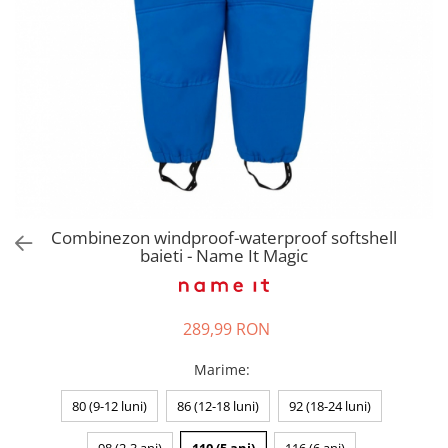
Pantaloni scurți pentru gravide
Lenjerie
Chiloti Gravide
Sutiene / Bustiere / Maiouri
Gravide
Pijamale Gravide
Dresuri Gravide
Geci și Paltoane
Combinezon windproof-waterproof softshell
baieti - Name It Magic
289,99 RON
Marime
:
80 (9-12 luni)
86 (12-18 luni)
92 (18-24 luni)