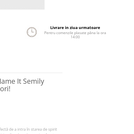
Livrare in ziua urmatoare
Pentru comenzile plasate pâna la ora
14:00
Name It Semily
ori!
tă de a intra în starea de spirit