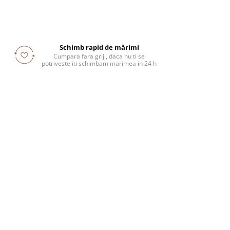
Schimb rapid de mărimi
Cumpara fara griji, daca nu ti se
potriveste iti schimbam marimea in 24 h