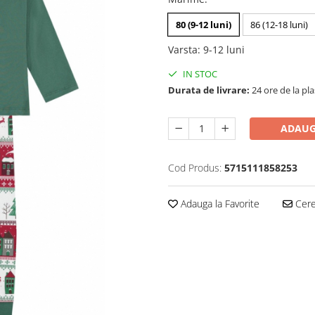
80 (9-12 luni)
86 (12-18 luni)
Varsta
:
9-12 luni
IN STOC
Durata de livrare:
24 ore de la pl
ADAUG
Cod Produs:
5715111858253
Adauga la Favorite
Cere 