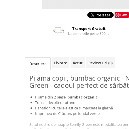
Save
Transport Gratuit
La comenzile peste 399 lei
Livrare
Retur
Review-uri
(0)
Descriere
Pijama copii, bumbac organic - 
Green - cadoul perfect de sărbăt
Pijama din 2 piese,
bumbac organic
Top cu decolteu rotund
Pantaloni cu talie elastica și manșete la gleznă
Imprimeu de Crăciun, pe fundal verde
Setul nostru de noapte Semily Green este modalitatea perfec