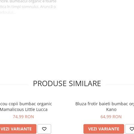
ricire. Bumbacul organic e foarte
dica în timpl somnului. Aruncă o
adoului...
PRODUSE SIMILARE
icou copii bumbac organic
Bluza frotir baieti bumbac or
Mamalicous Little Lucca
Kano
74,99 RON
64,99 RON
VEZI VARIANTE
VEZI VARIANTE