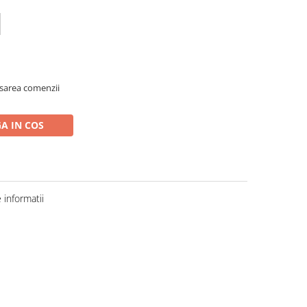
asarea comenzii
A IN COS
informatii