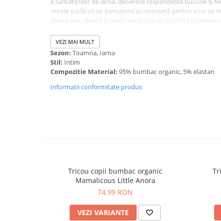
a sărbătorilor de iarnă, deoarece răspândește bucurie și fe
moale și plăcut iar pantalonii au manșetă pentru a nu se ri
privire mai atentă la acest set grozav și rezolvă problema c
VEZI MAI MULT
Sezon:
Toamna, Iarna
Stil:
Intim
Compozitie Material:
95% bumbac organic, 5% elastan
Informatii conformitate produs
Tricou copii bumbac organic
Tr
Mamalicous Little Anora
74,99 RON
VEZI VARIANTE