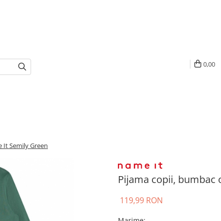
0,00
 It Semily Green
Pijama copii, bumbac 
119,99 RON
Marime
: