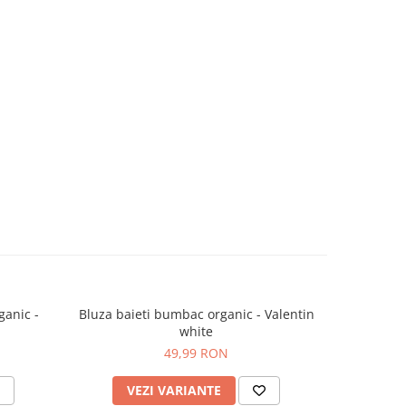
ganic -
Bluza baieti bumbac organic - Valentin
Bluza fete
white
49,99 RON
VEZI VARIANTE
V