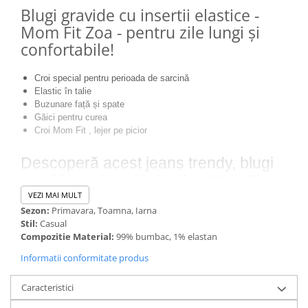
Blugi gravide cu insertii elastice -
Mom Fit Zoa - pentru zile lungi și
confortabile!
Croi special pentru perioada de sarcină
Elastic în talie
Buzunare față și spate
Găici pentru curea
Croi Mom Fit , lejer pe picior
Descoperă acest jeans trendy, blugi
gravide cu insertii elastice Mom Fit
Zoa. Se potrivesc perfect sub burtică
VEZI MAI MULT
Sezon:
Primavara, Toamna, Iarna
și îți oferă flexibilitate maximă pe toată
Stil:
Casual
perioada sarcinii datorită croiului
Compozitie Material:
99% bumbac, 1% elastan
prevăzut cu elastic în zona taliei. Vor
Informatii conformitate produs
fi perechea de jeanși în care te vezi
trăind zi de zi, datorita confortului
Caracteristici
oferit de croiul lejer pe picior.