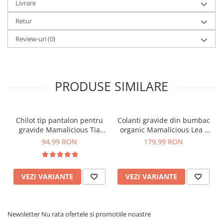
Livrare
Asortează-i la pantofi cu toc înalt,
Retur
cizme sau teniși pentru o seară
minunată în oraș cu cei dragi.
Review-uri
(0)
Dacă nu ești sigură de modelul de
blugi pe care ar trebui să-l alegi, poți
citi ghidul nostru despre
cum să alegi
PRODUSE SIMILARE
corect blugii pentru gravide
.
Chilot tip pantalon pentru
Colanti gravide din bumbac
gravide Mamalicious Tia
organic Mamalicious Lea -
crem
set 2 bucati
94,99 RON
179,99 RON
VEZI VARIANTE
VEZI VARIANTE
Newsletter
Nu rata ofertele si promotiile noastre