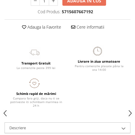
ADAUGA IN COS
Cod Produs:
5715607667192
Adauga la Favorite
Cere informatii
Livrare in ziua urmatoare
Transport Gratuit
Pentru comenzile plasate pâna la
La comenzile peste 399 lei
ora 14:00
Schimb rapid de mărimi
Cumpara fara griji, daca nu ti se
potriveste iti schimbam marimea in
24 h
Descriere