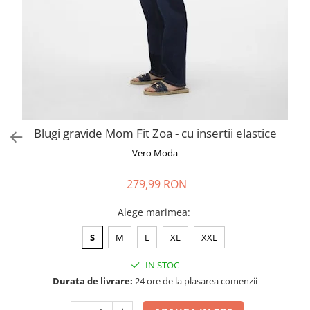
Pantaloni scurți pentru gravide
Lenjerie
Chiloti Gravide
Sutiene / Bustiere / Maiouri
Gravide
Pijamale Gravide
Dresuri Gravide
Blugi gravide Mom Fit Zoa - cu insertii elastice
Geci și Paltoane
Vero Moda
279,99 RON
Alege marimea
:
S
M
L
XL
XXL
IN STOC
Durata de livrare:
24 ore de la plasarea comenzii