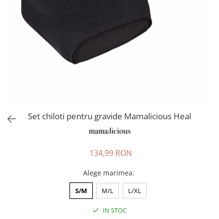
Pantaloni scurți pentru gravide
Lenjerie
Chiloti Gravide
Sutiene / Bustiere / Maiouri
Gravide
Pijamale Gravide
Dresuri Gravide
Geci și Paltoane
Set chiloti pentru gravide Mamalicious Heal
134,99 RON
Alege marimea
:
S/M
M/L
L/XL
IN STOC