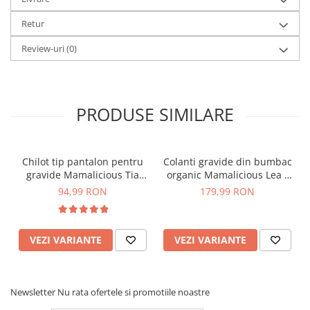
putea să-ți deranjeze zona pântecelor. Un adevărat must-
have în timpul sarcinii și după!
Retur
Tip: Alege mărimea ta, nu e nevoie sa-i iei mai mari,
Review-uri
(0)
materialul fiind elastic. Ține cont! Din motive de igienă,
lenjeria nu poate fi returnată.
Vezi alte modele de lenjerie intimă pentru gravide
aici
. Te
PRODUSE SIMILARE
așteptăm cu drag pe Facebook, să ne spui părerea ta
despre acest produs
aici
Chilot tip pantalon pentru
Colanti gravide din bumbac
gravide Mamalicious Tia
organic Mamalicious Lea -
crem
set 2 bucati
94,99 RON
179,99 RON
VEZI VARIANTE
VEZI VARIANTE
Newsletter
Nu rata ofertele si promotiile noastre