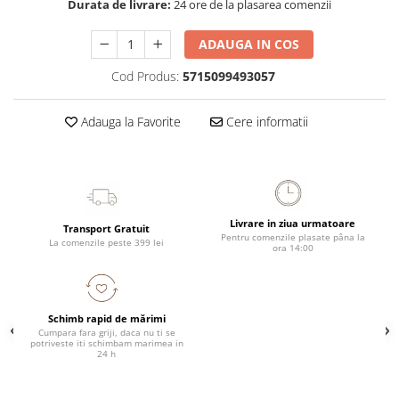
Durata de livrare:
24 ore de la plasarea comenzii
ADAUGA IN COS
Cod Produs:
5715099493057
Adauga la Favorite
Cere informatii
Livrare in ziua urmatoare
Transport Gratuit
Pentru comenzile plasate pâna la
La comenzile peste 399 lei
ora 14:00
Schimb rapid de mărimi
Cumpara fara griji, daca nu ti se
potriveste iti schimbam marimea in
24 h