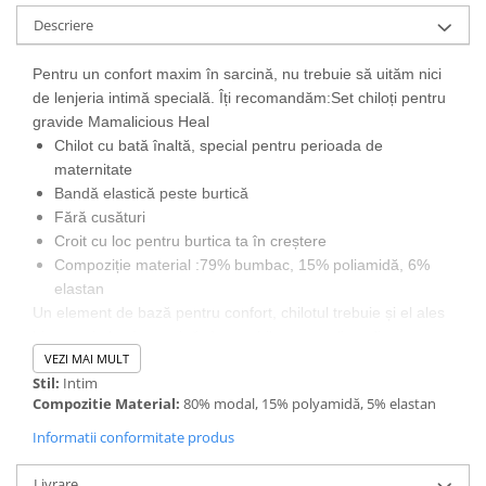
Descriere
Pentru un confort maxim în sarcină, nu trebuie să uităm nici
de lenjeria intimă specială. Îți recomandăm:Set chiloți pentru
gravide Mamalicious Heal
Chilot cu bată înaltă, special pentru perioada de
maternitate
Bandă elastică peste burtică
Fără cusături
Croit cu loc pentru burtica ta în creștere
Compoziție material :79% bumbac, 15% poliamidă, 6%
elastan
Un element de bază pentru confort, chilotul trebuie și el ales
bine, mai ales în sarcină. Acest chilot este relizat din
VEZI MAI MULT
bumbăcel moale în amestec cu microfibră, astfel că îți lasă
Stil:
Intim
pielea să respire, dar e și super-confortabil. Țesut din
Compozitie Material:
80% modal, 15% polyamidă, 5% elastan
material elastic, acest chilot va crește odată cu burtica ta.
Țesătura este mai densă imediat sub burtică
, pentru un
Informatii conformitate produs
plus de suport. Îi poți purta și imediat după naștere, pentru a
susține burtica rămasă, evitând astfel orice cusătură care ar
Livrare