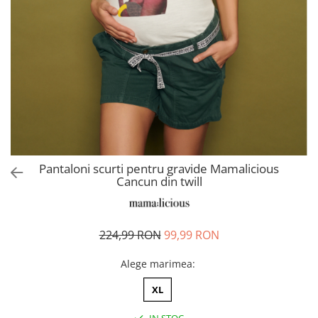
Pantaloni scurți pentru gravide
Lenjerie
Chiloti Gravide
Sutiene / Bustiere / Maiouri
Gravide
Pijamale Gravide
Dresuri Gravide
Geci și Paltoane
Pantaloni scurti pentru gravide Mamalicious
Cancun din twill
224,99 RON
99,99 RON
Alege marimea
:
XL