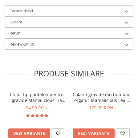
Vez
i pe site
și alte produse din categoria
Pantaloni
Scurți
Pentru Gravide
.
Poți să ne vizitezi pe
Facebook
pentru a ne
Caracteristici
împărtăși părerea despre produsele
Safimama
.
Livrare
Retur
Review-uri
(0)
Producător danez
- Mama.licious
- 20009638
PRODUSE SIMILARE
Chilot tip pantalon pentru
Colanti gravide din bumbac
gravide Mamalicious Tia
organic Mamalicious Lea -
crem
set 2 bucati
94,99 RON
179,99 RON
VEZI VARIANTE
VEZI VARIANTE