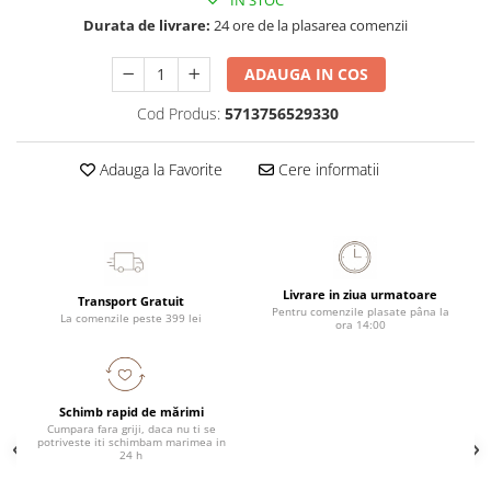
IN STOC
Durata de livrare:
24 ore de la plasarea comenzii
ADAUGA IN COS
Cod Produs:
5713756529330
Adauga la Favorite
Cere informatii
Livrare in ziua urmatoare
Transport Gratuit
Pentru comenzile plasate pâna la
La comenzile peste 399 lei
ora 14:00
Schimb rapid de mărimi
Cumpara fara griji, daca nu ti se
potriveste iti schimbam marimea in
24 h