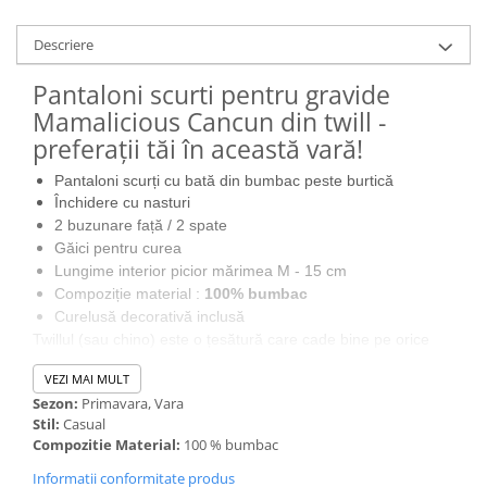
Descriere
Pantaloni scurti pentru gravide
Mamalicious Cancun din twill -
preferații tăi în această vară!
Pantaloni scurți cu bată din bumbac peste burtică
Închidere cu nasturi
2 buzunare față / 2 spate
Găici pentru curea
Lungime interior picior mărimea M - 15 cm
Compoziție material :
100% bumbac
Curelusă decorativă inclusă
Twillul (sau chino) este o țesătură care cade bine pe orice
forme, fiind ușoară și confortabilă datorită conținutului
VEZI MAI MULT
exclusiv din bumbac. Purtați alături de un tricou tot din
Sezon:
Primavara, Vara
bumbac, acești pantaloni scurti pentru gravide vor fi preferații
Stil:
Casual
tăi în acest sezon estival. Curelușa decorativă le dă un aer
Compozitie Material:
100 % bumbac
trendy-chic. Poartă-i cu sandale cu talpă din plută sau
balerini și te asigurăm că vei avea o zi excelentă!
Informatii conformitate produs