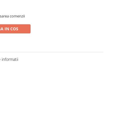
asarea comenzii
A IN COS
informatii