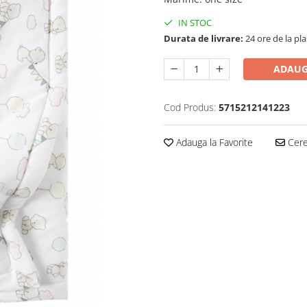
IN STOC
Durata de livrare:
24 ore de la pl
ADAUG
Cod Produs:
5715212141223
Adauga la Favorite
Cere 