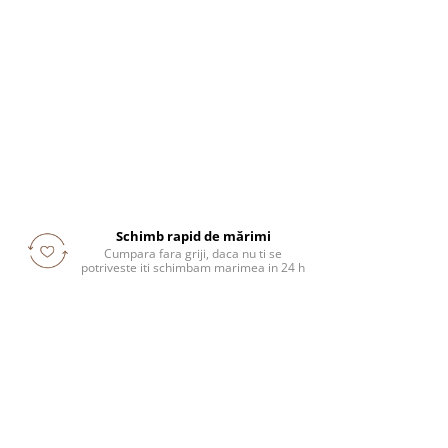
Schimb rapid de mărimi
Cumpara fara griji, daca nu ti se
potriveste iti schimbam marimea in 24 h