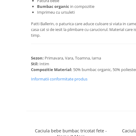
Patura bebe
Bumbac organic
in compozitie
Imprimeu cu ursuleti
Patti Ballerin, o paturica care aduce culoare si viata in cam
casa cat si de iesit la plimbare cu caruciorul. Material care 
timp.
Sezon:
Primavara, Vara, Toamna, Iarna
Stil:
Intim
Compozitie Material:
50% bumbac organic, 50% polieste
Informatii conformitate produs
Caciula bebe bumbac tricotat fete -
Caciul