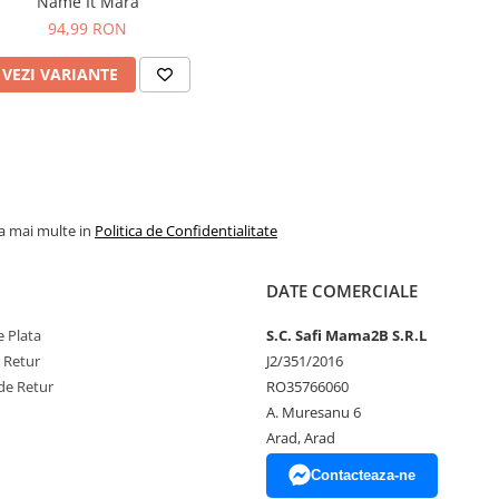
Name It Mara
94,99 RON
VEZI VARIANTE
la mai multe in
Politica de Confidentialitate
DATE COMERCIALE
 Plata
S.C. Safi Mama2B S.R.L
e Retur
J2/351/2016
de Retur
RO35766060
A. Muresanu 6
Arad, Arad
Contacteaza-ne