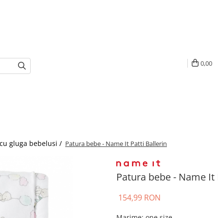
0,00
cu gluga bebelusi /
Patura bebe - Name It Patti Ballerin
Patura bebe - Name It P
154,99 RON
Marime
:
one size