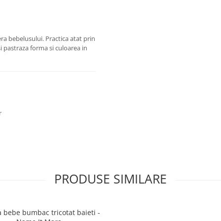
era bebelusului. Practica atat prin
isi pastraza forma si culoarea in
r
PRODUSE SIMILARE
a bebe bumbac tricotat baieti -