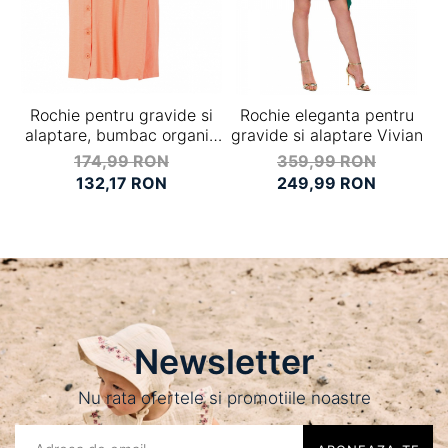
Rochie pentru gravide si
Rochie eleganta pentru
alaptare, bumbac organic
gravide si alaptare Vivian
c
- Mamalicious Jana Coral
174,99 RON
359,99 RON
132,17 RON
249,99 RON
Newsletter
Nu rata ofertele si promotiile noastre