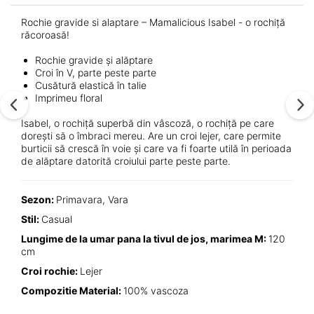
Rochie gravide si alaptare – Mamalicious Isabel - o rochiță
răcoroasă!
Rochie gravide și alăptare
Croi în V, parte peste parte
Cusătură elastică în talie
Imprimeu floral
Isabel, o rochiță superbă din vâscoză, o rochiță pe care
dorești să o îmbraci mereu. Are un croi lejer, care permite
burticii să crescă în voie și care va fi foarte utilă în perioada
de alăptare datorită croiului parte peste parte.
Sezon:
Primavara, Vara
Stil:
Casual
Lungime de la umar pana la tivul de jos, marimea M:
120
cm
Croi rochie:
Lejer
Compozitie Material:
100% vascoza