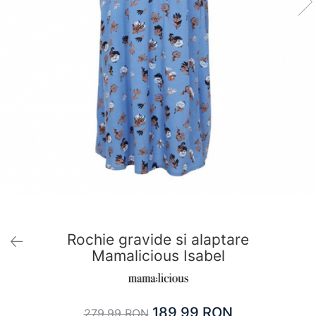
Pantaloni scurți pentru gravide
Lenjerie
Chiloti Gravide
Sutiene / Bustiere / Maiouri Gravide
Pijamale Gravide
Dresuri Gravide
Geci și Paltoane
Rochie gravide si alaptare
Mamalicious Isabel
189,99 RON
279,99 RON