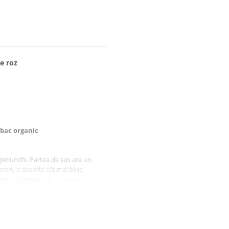
le roz
bac organic
 genunchi. Partea de sus are un
pentru a absorbi cât mai bine
țesă și lejeritate în mișcare.