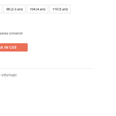
98 (2-3 ani)
104 (4 ani)
110 (5 ani)
asarea comenzii
A IN COS
informatii