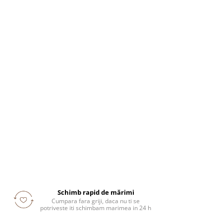
Schimb rapid de mărimi
Cumpara fara griji, daca nu ti se
potriveste iti schimbam marimea in 24 h