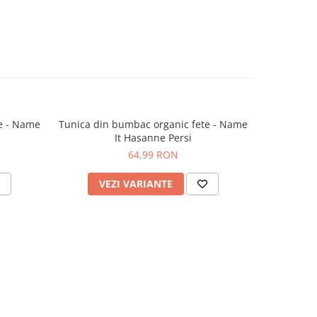
e - Name
Tunica din bumbac organic fete - Name
Rochie fe
-37%
It Hasanne Persi
64,99 RON
18
VEZI VARIANTE
V