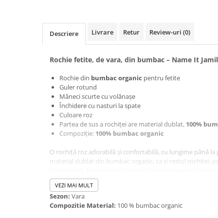
Livrare
Retur
Review-uri
(0)
Descriere
Rochie fetite, de vara, din bumbac – Name It Jami
Rochie din
bumbac organic
pentru fetite
Guler rotund
Mâneci scurte cu volănașe
Închidere cu nasturi la spate
Culoare roz
Partea de sus a rochiței are material dublat,
100% bum
Compoziție:
100% bumbac organic
O rochiță roz adorabilă și confortabilă, cu lungime până la
material dublat din bumbac organic, ca și restul rochitei, 
transpirația. Partea de jos tip cloș, va oferi aspectul de prin
Jamile roz, zi de zi!
VEZI MAI MULT
Sezon:
Vara
Compozitie Material:
100 % bumbac organic