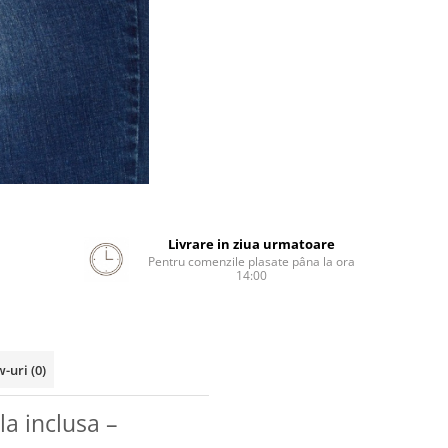
Livrare in ziua urmatoare
Pentru comenzile plasate pâna la ora
14:00
w-uri
(0)
la inclusa –