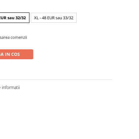
 EUR sau 32/32
XL - 48 EUR sau 33/32
asarea comenzii
A IN COS
informatii