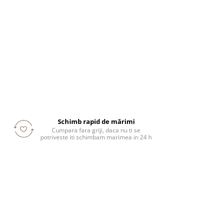
Schimb rapid de mărimi
Cumpara fara griji, daca nu ti se
potriveste iti schimbam marimea in 24 h