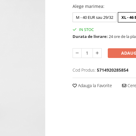
Alege marimea
:
M - 40 EUR sau 29/32
XL - 46
IN STOC
Durata de livrare:
24 ore de la pl
ADAUG
Cod Produs:
5714920285854
Adauga la Favorite
Cere 