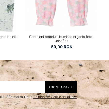
nic baieti -
Pantaloni bebelusi bumbac organic fete -
Bl
Josefine
59,99 RON
ui. Afla mai multe in
Politica de Confidentialitate