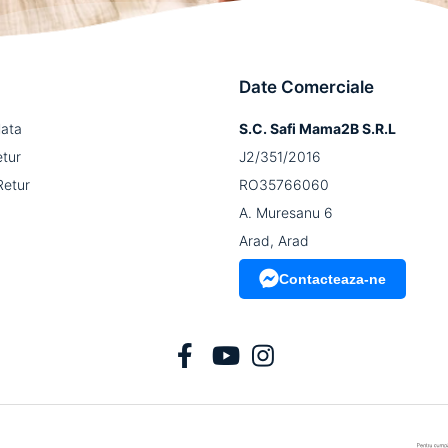
Date Comerciale
lata
S.C. Safi Mama2B S.R.L
etur
J2/351/2016
Retur
RO35766060
A. Muresanu 6
Arad, Arad
Contacteaza-ne