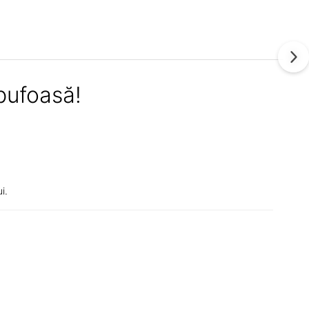
pufoasă!
ui.