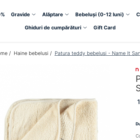
0%
Gravide
Alăptare
Bebeluși (0-12 luni)
C
Ghiduri de cumpărături
Gift Card
me /
Haine bebelusi /
Patura teddy bebelusi - Name It Sa
P
Du
C