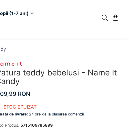
opii (1-7 ani)
ndy
atura teddy bebelusi - Name It
Sandy
109,99 RON
STOC EPUIZAT
rata de livrare:
24 ore de la plasarea comenzii
od Produs:
5715109785899