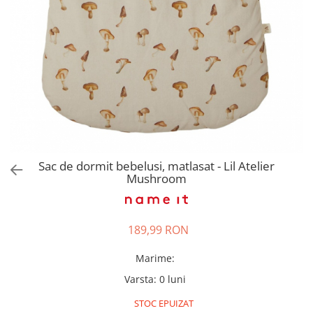
Pantaloni scurți pentru gravide
Lenjerie
Chiloti Gravide
Sutiene / Bustiere / Maiouri
Gravide
Pijamale Gravide
Dresuri Gravide
Geci și Paltoane
Sac de dormit bebelusi, matlasat - Lil Atelier
Mushroom
189,99 RON
Marime
:
Varsta
:
0 luni
STOC EPUIZAT