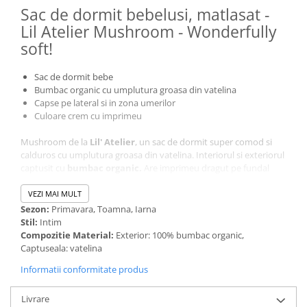
Sac de dormit bebelusi, matlasat -
Lil Atelier Mushroom - Wonderfully
soft!
Sac de dormit bebe
Bumbac organic cu umplutura groasa din vatelina
Capse pe lateral si in zona umerilor
Culoare crem cu imprimeu
Mushroom de la
Lil' Atelier
, un sac de dormit super comod si
calduros cu umplutura groasa din vatelina. Interiorul si exteriorul
captusit cu
bumbac organic.
Are imprimeu dragut pe fundal
crem, iar pe lateral si umeri dispune de capse pentru un acces
usor.
VEZI MAI MULT
Sezon:
Primavara, Toamna, Iarna
Stil:
Intim
Compozitie Material:
Exterior: 100% bumbac organic,
Captuseala: vatelina
Informatii conformitate produs
Livrare