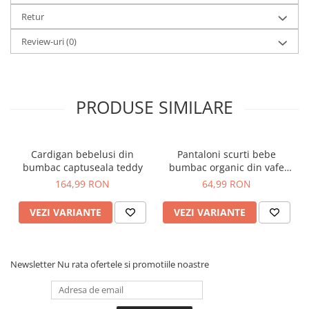
Retur
Review-uri
(0)
PRODUSE SIMILARE
Cardigan bebelusi din
Pantaloni scurti bebe
bumbac captuseala teddy
bumbac organic din vafe
baieti - Name It Hardy Sage
164,99 RON
64,99 RON
VEZI VARIANTE
VEZI VARIANTE
Newsletter
Nu rata ofertele si promotiile noastre