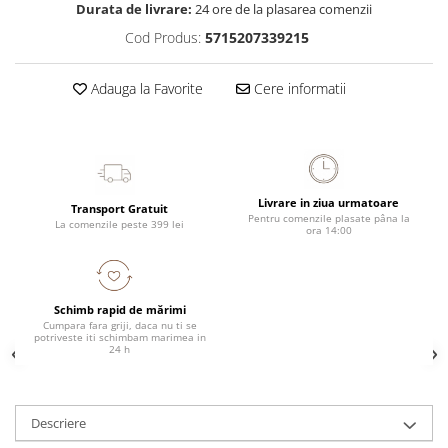
Durata de livrare:
24 ore de la plasarea comenzii
Cod Produs:
5715207339215
Adauga la Favorite
Cere informatii
Livrare in ziua urmatoare
Transport Gratuit
Pentru comenzile plasate pâna la
La comenzile peste 399 lei
ora 14:00
Schimb rapid de mărimi
Cumpara fara griji, daca nu ti se
potriveste iti schimbam marimea in
24 h
Descriere