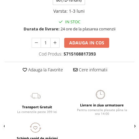
86 (12-18 luni)
Varsta
:
1-3 luni
IN STOC
Durata de livrare:
24 ore de la plasarea comenzii
ADAUGA IN COS
Cod Produs:
5715108817393
Adauga la Favorite
Cere informatii
Livrare in ziua urmatoare
Transport Gratuit
Pentru comenzile plasate pâna la
La comenzile peste 399 lei
ora 14:00
Schimb rapid de mărimi