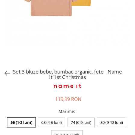
Pantaloni scurți pentru gravide
Lenjerie
Chiloti Gravide
Sutiene / Bustiere / Maiouri
Gravide
Pijamale Gravide
Dresuri Gravide
Geci și Paltoane
Set 3 bluze bebe, bumbac organic, fete - Name
It 1st Christmas
119,99 RON
Marime
:
56 (1-2 luni)
68 (4-6 luni)
74 (6-9 luni)
80 (9-12 luni)