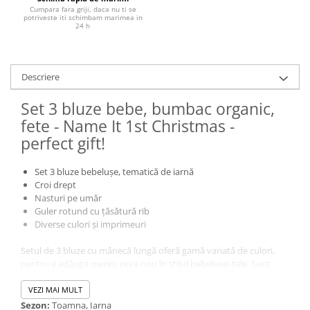
Cumpara fara griji, daca nu ti se
potriveste iti schimbam marimea in
24 h
Descriere
Set 3 bluze bebe, bumbac organic,
fete - Name It 1st Christmas -
perfect gift!
Set 3 bluze bebelușe, tematică de iarnă
Croi drept
Nasturi pe umăr
Guler rotund cu țăsătură rib
Diverse culori și imprimeuri
Setul de 3 bluze cu mânecă lungă oferă gamă variată de culori,
pentru a adăuga mereu ceva nou în stilul bebelușei tale. Sunt
confecționate din bumbac organic pentru maxim de confort și
sunt practice datorită capselor de pe umăr, ceea ce le face ușor
VEZI MAI MULT
de îmbrăcat.
Sezon:
Toamna, Iarna