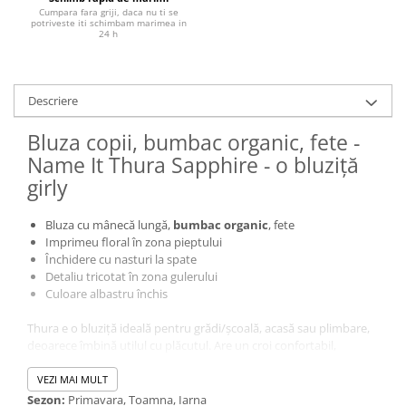
Cumpara fara griji, daca nu ti se
potriveste iti schimbam marimea in
24 h
Descriere
Bluza copii, bumbac organic, fete -
Name It Thura Sapphire - o bluziță
girly
Bluza cu mânecă lungă,
bumbac organic
, fete
Imprimeu floral în zona pieptului
Închidere cu nasturi la spate
Detaliu tricotat în zona gulerului
Culoare albastru închis
Thura e o bluziță ideală pentru grădi/școală, acasă sau plimbare,
deoarece îmbină utilul cu plăcutul. Are un croi confortabil,
material minunat și un design care o va scoate în evidență.
VEZI MAI MULT
Sezon:
Primavara, Toamna, Iarna