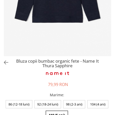
Pantaloni scurți pentru gravide
Lenjerie
Chiloti Gravide
Sutiene / Bustiere / Maiouri
Gravide
Pijamale Gravide
Dresuri Gravide
Geci și Paltoane
Bluza copii bumbac organic fete - Name It
Thura Sapphire
79,99 RON
Marime
:
86 (12-18 luni)
92 (18-24 luni)
98 (2-3 ani)
104 (4 ani)