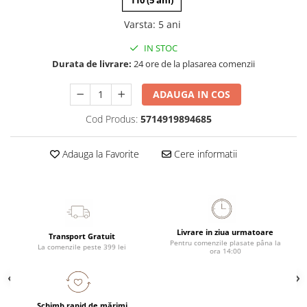
110 (5 ani)
Varsta
:
5 ani
IN STOC
Durata de livrare:
24 ore de la plasarea comenzii
ADAUGA IN COS
Cod Produs:
5714919894685
Adauga la Favorite
Cere informatii
Livrare in ziua urmatoare
Transport Gratuit
Pentru comenzile plasate pâna la
La comenzile peste 399 lei
ora 14:00
Schimb rapid de mărimi