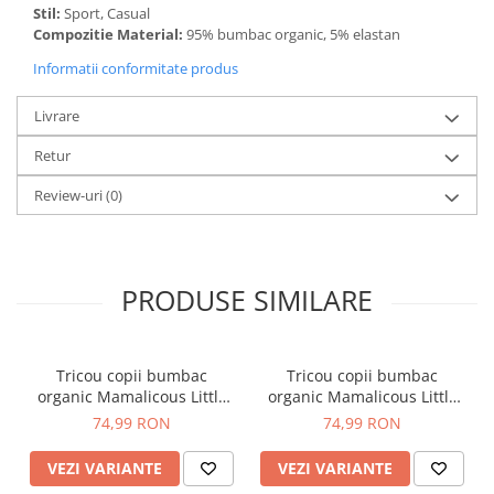
Stil:
Sport, Casual
Compozitie Material:
95% bumbac organic, 5% elastan
Informatii conformitate produs
Livrare
Retur
Review-uri
(0)
PRODUSE SIMILARE
Tricou copii bumbac
Tricou copii bumbac
organic Mamalicous Little
organic Mamalicous Little
Anora
Lucca
74,99 RON
74,99 RON
VEZI VARIANTE
VEZI VARIANTE