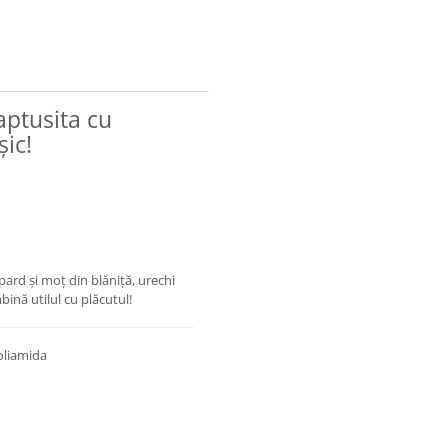
aptusita cu
șic!
pard și moț din blăniță, urechi
bină utilul cu plăcutul!
oliamida