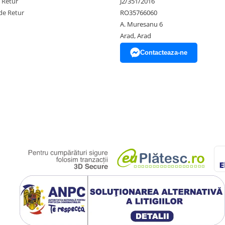
e Retur
J2/351/2016
de Retur
RO35766060
A. Muresanu 6
Arad, Arad
Contacteaza-ne