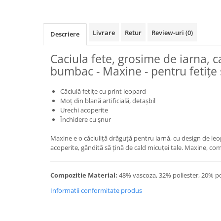
Livrare
Retur
Review-uri
(0)
Descriere
Caciula fete, grosime de iarna, c
bumbac - Maxine - pentru fetițe 
Căciulă fetițe cu print leopard
Moț din blană artificială, detașbil
Urechi acoperite
Închidere cu șnur
Maxine e o căciuliță drăguță pentru iarnă, cu design de leo
acoperite, gândită să țină de cald micuței tale. Maxine, com
Compozitie Material:
48% vascoza, 32% poliester, 20% p
Informatii conformitate produs