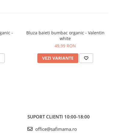
ganic -
Bluza baieti bumbac organic - Valentin
Bluza fete
white
49,99 RON
VEZI VARIANTE
V
SUPORT CLIENTI
10:00-18:00
office@safimama.ro