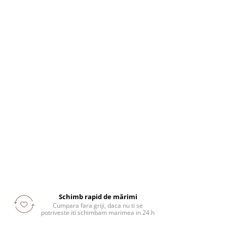
Schimb rapid de mărimi
Cumpara fara griji, daca nu ti se
potriveste iti schimbam marimea in 24 h