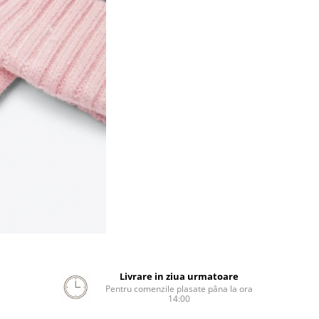
Livrare in ziua urmatoare
Pentru comenzile plasate pâna la ora
14:00