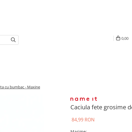
0,00
sita cu bumbac - Maxine
Caciula fete grosime d
84,99 RON
Marime
: