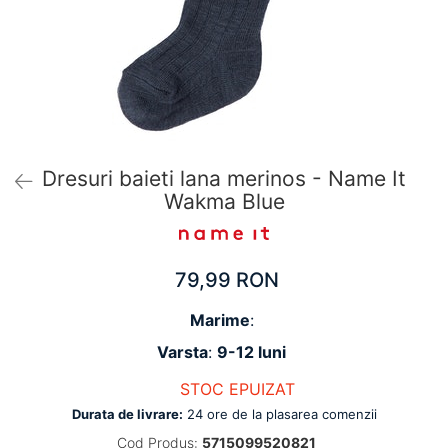
Pantaloni scurți pentru gravide
Lenjerie
Chiloti Gravide
Sutiene / Bustiere / Maiouri Gravide
Pijamale Gravide
Dresuri Gravide
Geci și Paltoane
Dresuri baieti lana merinos - Name It
Wakma Blue
79,99 RON
Marime
:
Varsta
:
9-12 luni
STOC EPUIZAT
Durata de livrare:
24 ore de la plasarea comenzii
Cod Produs:
5715099520821