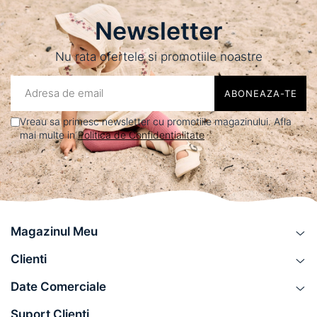
Newsletter
Nu rata ofertele si promotiile noastre
Vreau sa primesc newsletter cu promotiile magazinului. Afla
mai multe in
Politica de Confidentialitate
Magazinul Meu
Clienti
Date Comerciale
Suport Clienti