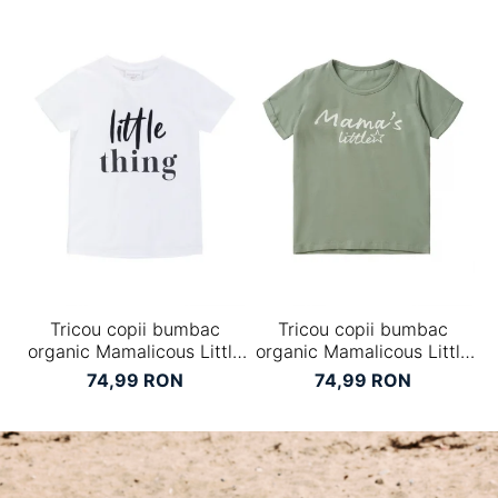
Tricou copii bumbac
Tricou copii bumbac
B
organic Mamalicous Little
organic Mamalicous Little
Anora
Lucca
74,99 RON
74,99 RON