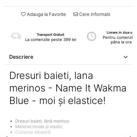
Adauga la Favorite
Cere informatii
Livrare in ziua ur
Transport Gratuit
Pentru comenzile 
La comenzile peste 399 lei
pâna la ora 1
Descriere
Dresuri baieti, lana
merinos - Name It Wakma
Blue - moi și elastice!
Dresuri baieti, lână merinos
Material moale și elastic
Culoarea albastră