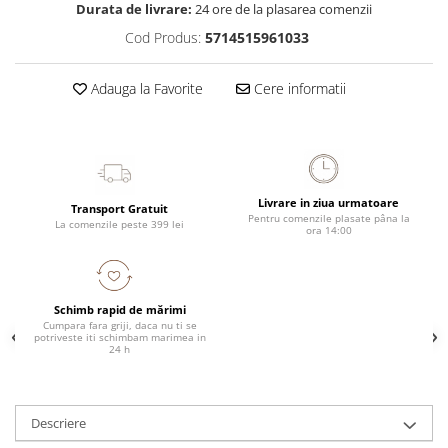
Durata de livrare:
24 ore de la plasarea comenzii
Cod Produs:
5714515961033
Adauga la Favorite
Cere informatii
Livrare in ziua urmatoare
Transport Gratuit
Pentru comenzile plasate pâna la
La comenzile peste 399 lei
ora 14:00
Schimb rapid de mărimi
Cumpara fara griji, daca nu ti se
potriveste iti schimbam marimea in
24 h
Descriere