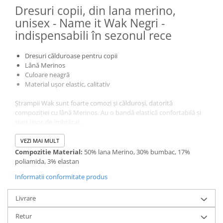
Dresuri copii, din lana merino,
unisex - Name it Wak Negri -
indispensabili în sezonul rece
Dresuri călduroase pentru copii
Lână Merinos
Culoare neagră
Material ușor elastic, calitativ
Ștrampii Wak sunt foarte comozi și călduroși, datorită
compoziției cu lână Merinos. Au o bandă elastică confortabilă și
sunt ușor de îmbrăcat.
VEZI MAI MULT
Compozitie Material:
50% lana Merino, 30% bumbac, 17%
poliamida, 3% elastan
Informatii conformitate produs
Livrare
Retur