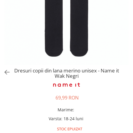
Pantaloni scurți pentru gravide
Lenjerie
Chiloti Gravide
Sutiene / Bustiere / Maiouri
Gravide
Pijamale Gravide
Dresuri Gravide
Geci și Paltoane
Dresuri copii din lana merino unisex - Name it
Wak Negri
69,99 RON
Marime
:
Varsta
:
18-24 luni
STOC EPUIZAT