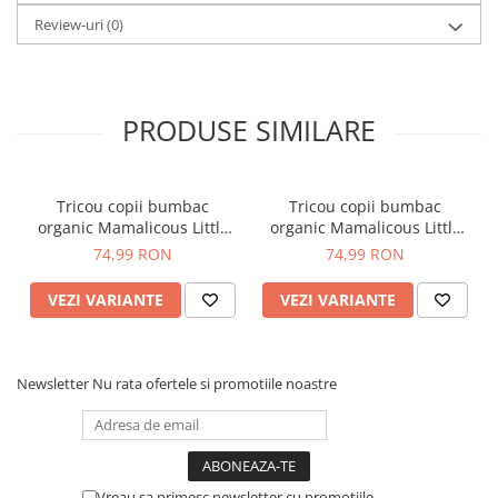
Review-uri
(0)
PRODUSE SIMILARE
Tricou copii bumbac
Tricou copii bumbac
organic Mamalicous Little
organic Mamalicous Little
Anora
Lucca
74,99 RON
74,99 RON
VEZI VARIANTE
VEZI VARIANTE
Newsletter
Nu rata ofertele si promotiile noastre
Vreau sa primesc newsletter cu promotiile