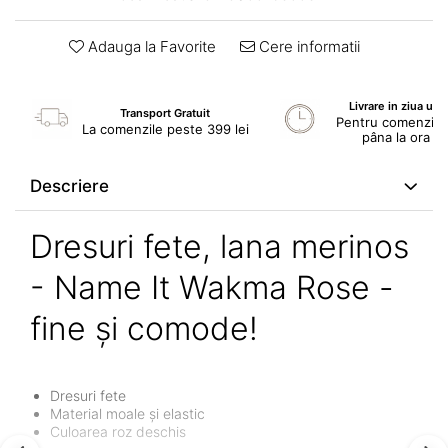
Adauga la Favorite
Cere informatii
Livrare in ziua ur
Transport Gratuit
Pentru comenzile 
La comenzile peste 399 lei
pâna la ora 1
Descriere
Dresuri fete, lana merinos
- Name It Wakma Rose -
fine și comode!
Dresuri fete
Material moale și elastic
Culoarea roz deschis