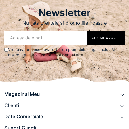
Newsletter
Nu rata ofertele si promotiile noastre
Vreau sa primesc newsletter cu promotiile magazinului. Afla
mai multe in
Politica de Confidentialitate
Magazinul Meu
Clienti
Date Comerciale
Suport Clienti