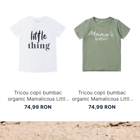
Tricou copii bumbac
Tricou copii bumbac
B
organic Mamalicous Little
organic Mamalicous Little
Anora
Lucca
74,99 RON
74,99 RON