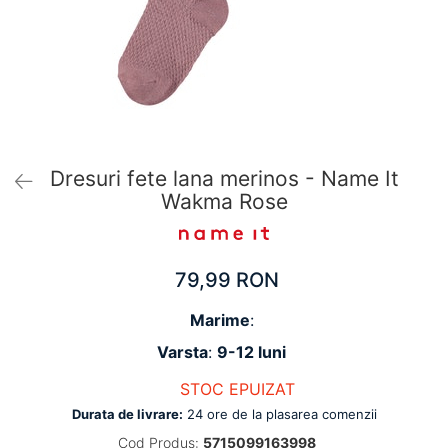
Pantaloni scurți pentru gravide
Lenjerie
Chiloti Gravide
Sutiene / Bustiere / Maiouri Gravide
Pijamale Gravide
Dresuri Gravide
Geci și Paltoane
Dresuri fete lana merinos - Name It
Wakma Rose
79,99 RON
Marime
:
Varsta
:
9-12 luni
STOC EPUIZAT
Durata de livrare:
24 ore de la plasarea comenzii
Cod Produs:
5715099163998