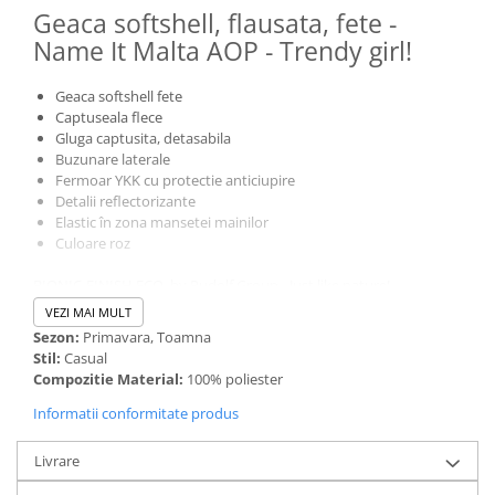
Geaca softshell, flausata, fete -
Name It Malta AOP - Trendy girl!
Geaca softshell fete
Captuseala flece
Gluga captusita, detasabila
Buzunare laterale
Fermoar YKK cu protectie anticiupire
Detalii reflectorizante
Elastic în zona mansetei mainilor
Culoare roz
BIONIC-FINISH ECO, by Rudolf Group - Just like nature!
Impermeabilă, 5000 mm/HG
VEZI MAI MULT
Protectie hidrofoba ECO - nu s-au folosit substante pe baza de
Sezon:
Primavara, Toamna
fluor
Stil:
Casual
Protectie la murdarie
Compozitie Material:
100% poliester
Pastreaza culorile pe o perioada mai îndelungata
Se usuca mai rapid dupa spalare
Informatii conformitate produs
Respirabilitate sporita 500 g/m2/24H
Livrare
Name It Malta AOP, o geacă multifuncțională perfectă primăvara