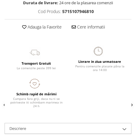
Durata de livrare:
24 ore de la plasarea comenzii
Cod Produs:
5715107946810
Adauga la Favorite
Cere informatii
Livrare in ziua urmatoare
Transport Gratuit
Pentru comenzile plasate pâna la
La comenzile peste 399 lei
ora 14:00
Schimb rapid de mărimi
Cumpara fara griji, daca nu ti se
potriveste iti schimbam marimea in
24 h
Descriere