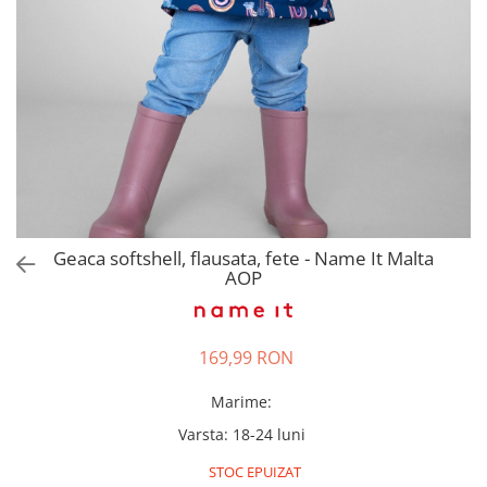
Pantaloni scurți pentru gravide
Lenjerie
Chiloti Gravide
Sutiene / Bustiere / Maiouri
Gravide
Pijamale Gravide
Dresuri Gravide
Geci și Paltoane
Geaca softshell, flausata, fete - Name It Malta
AOP
169,99 RON
Marime
:
Varsta
:
18-24 luni
STOC EPUIZAT