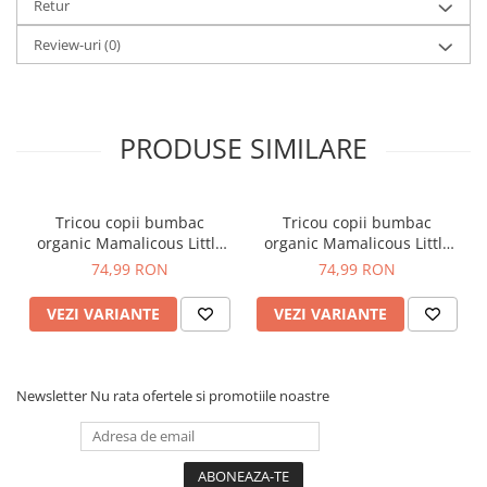
și toamna, inclusiv iarna în zilele mai puțin friguroase! Acum pe
Retur
albastru marin cu imprimeuri, foarte confortabila si usor de
intretinut. Malta AOP, pentru copii fericiti zi de zi.
Review-uri
(0)
PRODUSE SIMILARE
Tricou copii bumbac
Tricou copii bumbac
organic Mamalicous Little
organic Mamalicous Little
Anora
Lucca
74,99 RON
74,99 RON
VEZI VARIANTE
VEZI VARIANTE
Newsletter
Nu rata ofertele si promotiile noastre