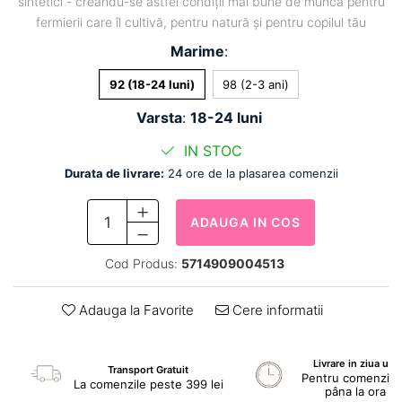
sintetici - creându-se astfel condiții mai bune de muncă pentru
fermierii care îl cultivă, pentru natură și pentru copilul tău
Marime
:
92 (18-24 luni)
98 (2-3 ani)
Varsta
:
18-24 luni
IN STOC
Durata de livrare:
24 ore de la plasarea comenzii
ADAUGA IN COS
Cod Produs:
5714909004513
Adauga la Favorite
Cere informatii
Livrare in ziua ur
Transport Gratuit
Pentru comenzile 
La comenzile peste 399 lei
pâna la ora 1