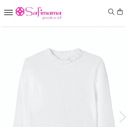
Gravide
Alăptare
Bebeluși (0-12 luni)
Copii (1-7 ani)
Ghiduri de cumpărături
Rochii alăptare
Rochii Gravide
Haine Prematuri
Bluze copii
Cum să alegi mărimea
Bluze & Tricouri Alăptare
Fuste
Body bebelusi
Rochii fete
Cum să alegi blugii pentru gravide
Sutiene alăptare
Bluze pentru Gravide
Salopete bebelusi
Pantaloni copii
Cum să alegi geaca pentru gravide?
Modelare după naștere
Tricouri Gravide
Bluze bebelusi
Geci și Combinezoane copii
Pijamale alăptare
Pulovere gravide
Rochii bebelusi
Sosete si dresuri copii
Cămași Gravide / Tunici Gravide
Pantaloni bebelusi
Caciuli copii
Costume de baie
Geci si Combinezoane bebelusi
Manusi copii
Pantaloni
Compleuri si seturi bebelusi
Chiloti si maiouri copii
Blugi gravide
Sosete si Dresuri bebelusi
Pijamale copii
Pantaloni pentru gravide
Accesorii bebelusi
Costume baie copii
Office/Casual
Colanți Gravide