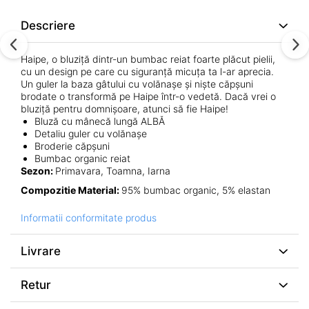
Descriere
Haipe, o bluziță dintr-un bumbac reiat foarte plăcut pielii,
cu un design pe care cu siguranță micuța ta l-ar aprecia.
Un guler la baza gâtului cu volănașe și niște căpșuni
brodate o transformă pe Haipe într-o vedetă. Dacă vrei o
bluziță pentru domnișoare, atunci să fie Haipe!
Bluză cu mânecă lungă ALBĂ
Detaliu guler cu volănașe
Broderie căpșuni
Bumbac organic reiat
Sezon:
Primavara, Toamna, Iarna
Compozitie Material:
95% bumbac organic, 5% elastan
Informatii conformitate produs
Livrare
Retur