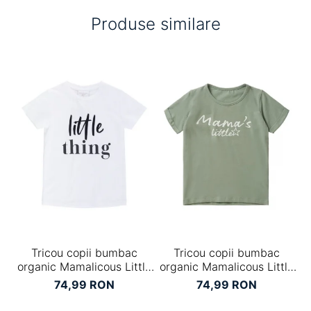
Produse similare
Tricou copii bumbac
Tricou copii bumbac
B
organic Mamalicous Little
organic Mamalicous Little
Anora
Lucca
74,99 RON
74,99 RON