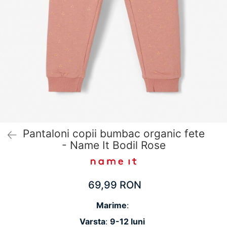
Pantaloni scurți pentru gravide
Lenjerie
Chiloti Gravide
Sutiene / Bustiere / Maiouri Gravide
Pijamale Gravide
Dresuri Gravide
Geci și Paltoane
Pantaloni copii bumbac organic fete
- Name It Bodil Rose
69,99 RON
Marime
:
Varsta
:
9-12 luni