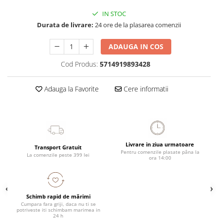
IN STOC
Durata de livrare:
24 ore de la plasarea comenzii
ADAUGA IN COS
Cod Produs:
5714919893428
Adauga la Favorite
Cere informatii
Livrare in ziua urmatoare
Transport Gratuit
Pentru comenzile plasate pâna la
La comenzile peste 399 lei
ora 14:00
Schimb rapid de mărimi
Cumpara fara griji, daca nu ti se
potriveste iti schimbam marimea in
24 h