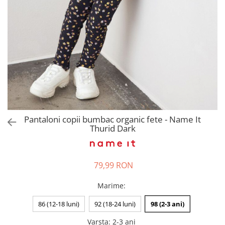
Pantaloni scurți pentru gravide
Lenjerie
Chiloti Gravide
Sutiene / Bustiere / Maiouri
Gravide
Pijamale Gravide
Dresuri Gravide
Geci și Paltoane
Pantaloni copii bumbac organic fete - Name It
Thurid Dark
79,99 RON
Marime
:
86 (12-18 luni)
92 (18-24 luni)
98 (2-3 ani)
Varsta
:
2-3 ani