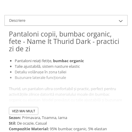
Descriere
Pantaloni copii, bumbac organic,
fete - Name It Thurid Dark - practici
zi de zi
Pantaloni reiați fetițe,
bumbac organic
Talie ajustabilă, sistem nasture elastic
Detaliu volănașe în zona taliei
Buzunare laterale funcționale
Thurid, un pantalon ultra confortabil şi practic, perfect pentru
activităţiile zilnice datorită materialului moale din bumbac
organic cu elastan. Model prevăzut cu talie ajustabilă și buzunare
laterale.
VEZI MAI MULT
Sezon:
Primavara, Toamna, Iarna
Stil:
De ocazie, Casual
Compozitie Material:
95% bumbac organic, 5% elastan