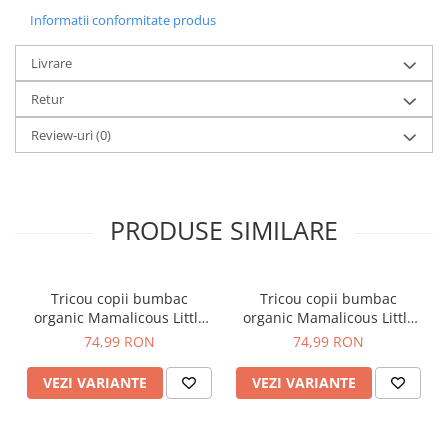
Informatii conformitate produs
Livrare
Retur
Review-uri
(0)
PRODUSE SIMILARE
Tricou copii bumbac
Tricou copii bumbac
organic Mamalicous Little
organic Mamalicous Little
Anora
Lucca
74,99 RON
74,99 RON
VEZI VARIANTE
VEZI VARIANTE