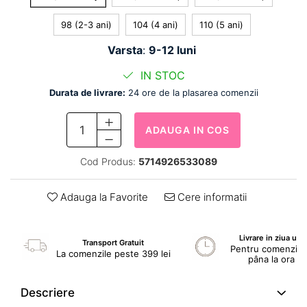
98 (2-3 ani)
104 (4 ani)
110 (5 ani)
Varsta
:
9-12 luni
IN STOC
Durata de livrare:
24 ore de la plasarea comenzii
ADAUGA IN COS
Cod Produs:
5714926533089
Adauga la Favorite
Cere informatii
Livrare in ziua ur
Transport Gratuit
Pentru comenzile 
La comenzile peste 399 lei
pâna la ora 1
Descriere