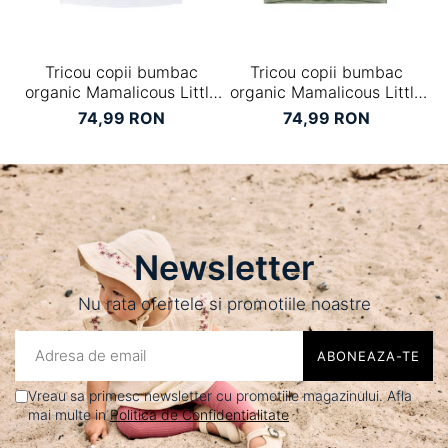
Tricou copii bumbac
Tricou copii bumbac
B
organic Mamalicous Little
organic Mamalicous Little
Anora
Lucca
74,99 RON
74,99 RON
Newsletter
Nu rata ofertele si promotiile noastre
Vreau sa primesc newsletter cu promotiile magazinului. Afla
mai multe in
Politica de Confidentialitate