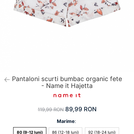
Pantaloni scurți pentru gravide
Lenjerie
Chiloti Gravide
Sutiene / Bustiere / Maiouri Gravide
Pijamale Gravide
Dresuri Gravide
Geci și Paltoane
Pantaloni scurti bumbac organic fete
- Name it Hajetta
89,99 RON
119,99 RON
Marime
:
80 (9-12 luni)
86 (12-18 luni)
92 (18-24 luni)