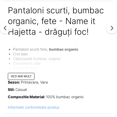
Pantaloni scurti, bumbac
organic, fete - Name it
Hajetta - drăguți foc!
Pantaloni scurți fete,
bumbac organic
Croi lejer
Căptușeală bumbac organic
Cordonel în talie
Imprimeu floral
VEZI MAI MULT
Hajetta, pantalonii scurți de purtat vara aceasta. Fie că fac
parte din garderoba de vacanță sau cea de acasă, acești
Sezon:
Primavara, Vara
pantaloni din bumbac organic vor fi mereu utili în zilele
Stil:
Casual
călduroase!
Compozitie Material:
100% bumbac organic
Informatii conformitate produs