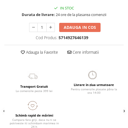
IN STOC
Durata de livrare:
24 ore de la plasarea comenzii
ADAUGA IN COS
Cod Produs:
5714927646139
Adauga la Favorite
Cere informatii
Livrare in ziua urmatoare
Transport Gratuit
Pentru comenzile plasate pâna la
La comenzile peste 399 lei
ora 14:00
Schimb rapid de mărimi
Cumpara fara griji, daca nu ti se
potriveste iti schimbam marimea in
24 h