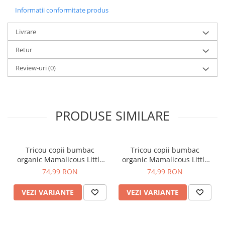
Informatii conformitate produs
Livrare
Retur
Review-uri
(0)
PRODUSE SIMILARE
Tricou copii bumbac
Tricou copii bumbac
organic Mamalicous Little
organic Mamalicous Little
Anora
Lucca
74,99 RON
74,99 RON
VEZI VARIANTE
VEZI VARIANTE