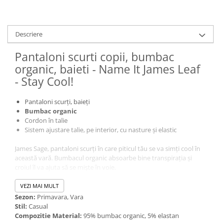
Descriere
Pantaloni scurti copii, bumbac
organic, baieti - Name It James Leaf
- Stay Cool!
Pantaloni scurți, baieți
Bumbac organic
Cordon în talie
Sistem ajustare talie, pe interior, cu nasture și elastic
James Sage, pantaloni scurți în care piticul tău se va simți cool în
această vară. Bumbacul organic absoarbe bine transpirația și
croiul îl va ajuta să se miște în voie.
VEZI MAI MULT
Sezon:
Primavara, Vara
Stil:
Casual
Compozitie Material:
95% bumbac organic, 5% elastan