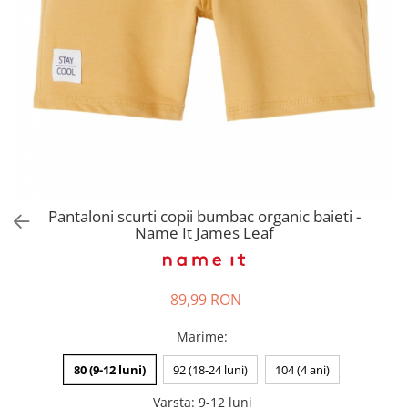
Pantaloni scurți pentru gravide
Lenjerie
Chiloti Gravide
Sutiene / Bustiere / Maiouri
Gravide
Pijamale Gravide
Dresuri Gravide
Geci și Paltoane
Pantaloni scurti copii bumbac organic baieti -
Name It James Leaf
89,99 RON
Marime
:
80 (9-12 luni)
92 (18-24 luni)
104 (4 ani)
Varsta
:
9-12 luni