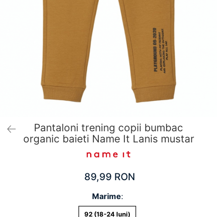
Pantaloni scurți pentru gravide
Lenjerie
Chiloti Gravide
Sutiene / Bustiere / Maiouri Gravide
Pijamale Gravide
Dresuri Gravide
Geci și Paltoane
Pantaloni trening copii bumbac
organic baieti Name It Lanis mustar
89,99 RON
Marime
:
92 (18-24 luni)