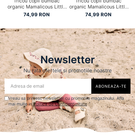
Tricou copii bumbac
Tricou copii bumbac
B
organic Mamalicous Little
organic Mamalicous Little
Anora
Lucca
74,99 RON
74,99 RON
Newsletter
Nu rata ofertele si promotiile noastre
Vreau sa primesc newsletter cu promotiile magazinului. Afla
mai multe in
Politica de Confidentialitate