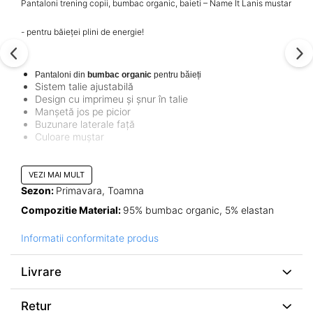
Pantaloni trening copii, bumbac organic, baieti – Name It Lanis mustar
- pentru băieței plini de energie!
Pantaloni din
bumbac organic
pentru băieți
Sistem talie ajustabilă
Design cu imprimeu și șnur în talie
Manșetă jos pe picior
Buzunare laterale față
Culoare muștar
Pantalonii Lanis sunt perfecți pentru o zi de gradiniță sau școală,
VEZI MAI MULT
datorită materialului calitativ și design-ului drăguț. Sunt practici
deoarece vin cu buzunare și pot fi reglați în talie datorită sistemului de
Sezon:
Primavara, Toamna
ajustare cu elastic. Acasă sau la școală, cu pantalonii Lanis zi de zi!
Compozitie Material:
95% bumbac organic, 5% elastan
Informatii conformitate produs
Livrare
Retur