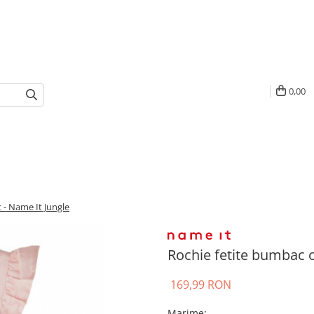
0,00
 - Name It Jungle
Rochie fetite bumbac o
169,99 RON
Marime
: