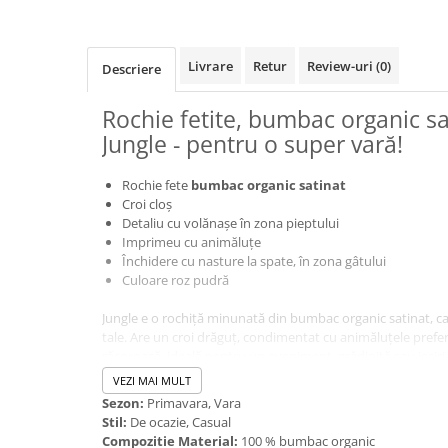
Livrare
Retur
Review-uri
(0)
Descriere
Rochie fetite, bumbac organic sa
Jungle - pentru o super vară!
Rochie fete
bumbac organic satinat
Croi cloș
Detaliu cu volănașe în zona pieptului
Imprimeu cu animăluțe
Închidere cu nasture la spate, în zona gâtului
Culoare roz pudră
Jungle e o rochiță minunată din bumbac organic satinat, ca
tale. Are un croi drăguț, condimentat cu animăluțele prefe
răcoroasă, ideală pentru un eveniment, grădiniță sau ieșiri 
VEZI MAI MULT
Sezon:
Primavara, Vara
Stil:
De ocazie, Casual
Compozitie Material:
100 % bumbac organic