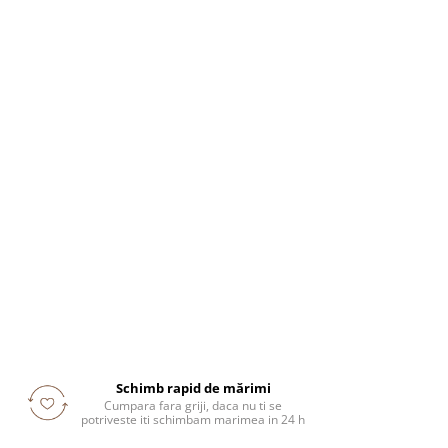
Schimb rapid de mărimi
Cumpara fara griji, daca nu ti se
potriveste iti schimbam marimea in 24 h