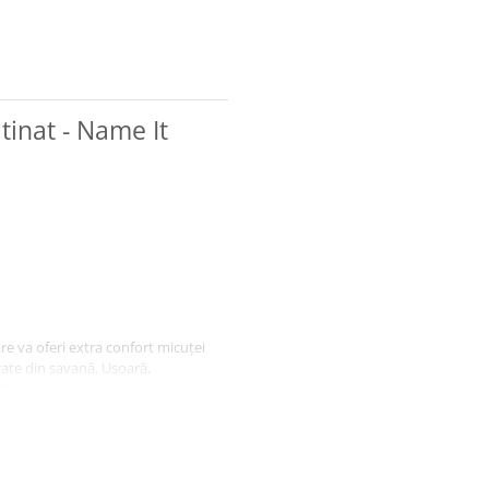
tinat - Name It
re va oferi extra confort micuței
rate din savană. Ușoară,
în oraș.