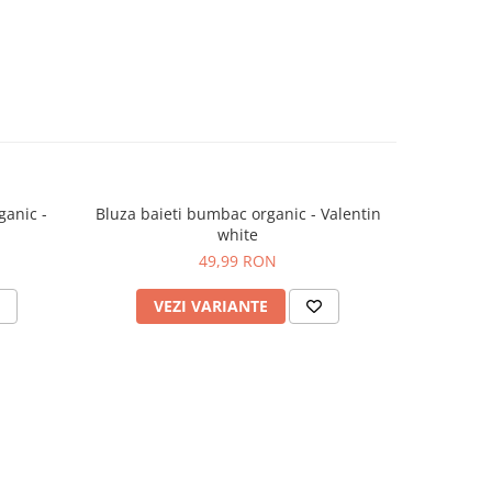
ganic -
Bluza baieti bumbac organic - Valentin
Bluza fete
white
49,99 RON
VEZI VARIANTE
V