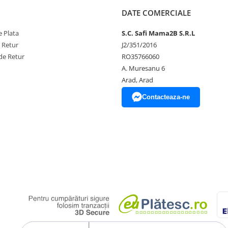
DATE COMERCIALE
 Plata
S.C. Safi Mama2B S.R.L
e Retur
J2/351/2016
de Retur
RO35766060
A. Muresanu 6
Arad, Arad
Contacteaza-ne