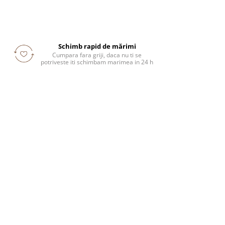
Schimb rapid de mărimi
Cumpara fara griji, daca nu ti se
potriveste iti schimbam marimea in 24 h