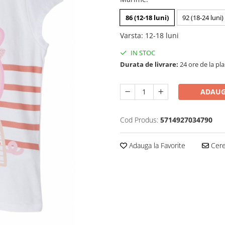
86 (12-18 luni)
92 (18-24 luni)
Varsta
:
12-18 luni
IN STOC
Durata de livrare:
24 ore de la pl
ADAUG
Cod Produs:
5714927034790
Adauga la Favorite
Cere 