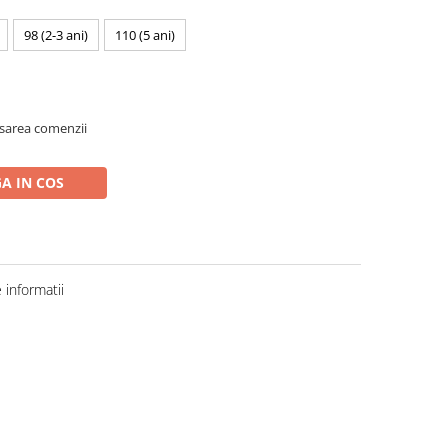
98 (2-3 ani)
110 (5 ani)
asarea comenzii
A IN COS
informatii