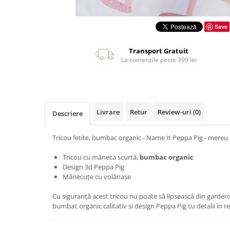
Save
Transport Gratuit
La comenzile peste 399 lei
Livrare
Retur
Review-uri
(0)
Descriere
Tricou fetite, bumbac organic - Name It Peppa Pig - mereu al
Tricou cu mâneca scurtă,
bumbac organic
Design 3d Peppa Pig
Mânecuțe cu volănașe
Cu siguranță acest tricou nu poate să lipsească din gardero
bumbac organic calitativ si design Peppa Pig cu detalii în reli