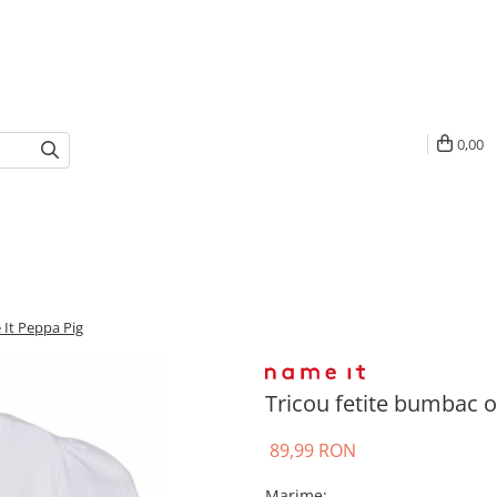
0,00
 It Peppa Pig
Tricou fetite bumbac o
89,99 RON
Marime
: