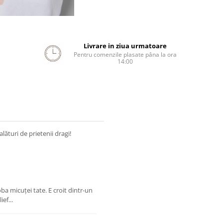
Livrare in ziua urmatoare
Pentru comenzile plasate pâna la ora
14:00
ături de prietenii dragi!
ba micuței tate. E croit dintr-un
ef...