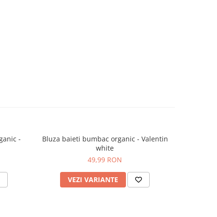
ganic -
Bluza baieti bumbac organic - Valentin
Bluza fete
white
49,99 RON
VEZI VARIANTE
V