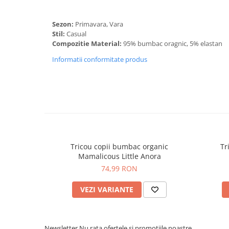
Sezon:
Primavara, Vara
Stil:
Casual
Compozitie Material:
95% bumbac oragnic, 5% elastan
Informatii conformitate produs
Tricou copii bumbac organic
Tr
Mamalicous Little Anora
74,99 RON
VEZI VARIANTE
Newsletter
Nu rata ofertele si promotiile noastre