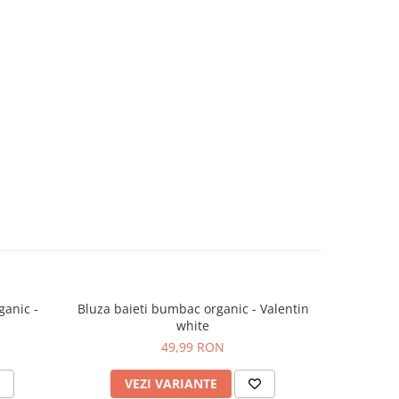
ganic -
Bluza baieti bumbac organic - Valentin
Bluza fete
white
49,99 RON
VEZI VARIANTE
V