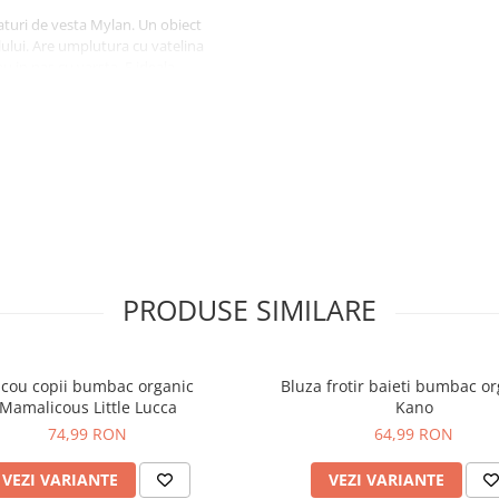
aturi de vesta Mylan. Un obiect
lului. Are umplutura cu vatelina
 in pas cu varsta. E ideala
razele soarelui sunt inca cu
PRODUSE SIMILARE
icou copii bumbac organic
Bluza frotir baieti bumbac or
Mamalicous Little Lucca
Kano
74,99 RON
64,99 RON
VEZI VARIANTE
VEZI VARIANTE