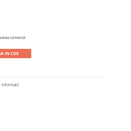
asarea comenzii
A IN COS
informatii