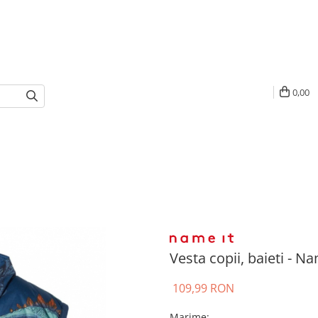
0,00
Vesta copii, baieti - N
109,99 RON
Marime
: