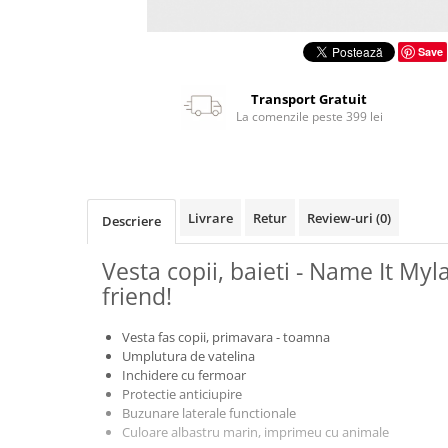
Save
Transport Gratuit
La comenzile peste 399 lei
Livrare
Retur
Review-uri
(0)
Descriere
Vesta copii, baieti - Name It Myl
friend!
Vesta fas copii, primavara - toamna
Umplutura de vatelina
Inchidere cu fermoar
Protectie anticiupire
Buzunare laterale functionale
Culoare albastru marin, imprimeu cu animale