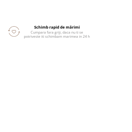
Schimb rapid de mărimi
Cumpara fara griji, daca nu ti se
potriveste iti schimbam marimea in 24 h