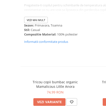
Pregateste-ti copilul pentru schimbarile de temperatura al
vestimentar ce nu are voie sa lipseasca din garderoba copi
bine compartimentata, design cool cu buzunare si imprimeu
pentru scoala, iesit in oras sau la joaca in parc atunci cand 
VEZI MAI MULT
''dinti''.
Sezon:
Primavara, Toamna
Stil:
Casual
Compozitie Material:
100% poliester
Informatii conformitate produs
Tricou copii bumbac organic
Tr
Mamalicous Little Anora
74,99 RON
VEZI VARIANTE