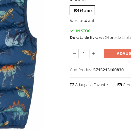
104 (4 ani)
Varsta
:
4 ani
IN STOC
Durata de livrare:
24 ore de la pl
ADAUG
Cod Produs:
5715213100830
Adauga la Favorite
Cere 