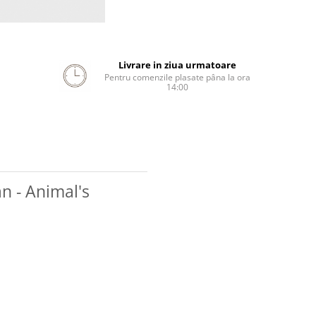
Livrare in ziua urmatoare
Pentru comenzile plasate pâna la ora
14:00
an - Animal's