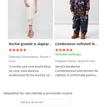
Rochie gravide si alaptare pentru cununia civila Mivana Crossover
Combinezon softshell fete - Name It Autumn Flower
Achizitie verificata
Achi
Denissa Diaconescu,
Acum 1
luna
Popescu Dana,
Acum 6 luni
Cla
O rochie care vine foarte bine
Servicii excelente!
Rec
pe corp, este elastica,
Combinezonul este extrem de
mate
evidentiaza forma burticii, se
calitativ si confortabil pentru
bani
potriveste perfect! Mi-a placut
fetita. Sunt la a doua achizitie,
mult pentru cununie fiind
am ales prima data acest
insarcinata in luna 8.
model anul trecut. Imi place
ca nu este foarte voluminos,
Newsletter
Nu rata ofertele si promotiile noastre
nu o impiedica pe cea mica sa
se miste in voie. Este ...