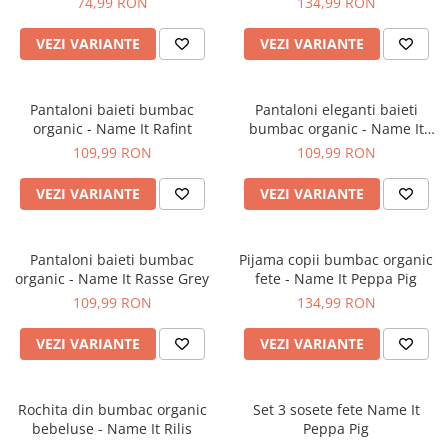
74,99 RON
134,99 RON
VEZI VARIANTE
VEZI VARIANTE
Pantaloni baieti bumbac
Pantaloni eleganti baieti
organic - Name It Rafint
bumbac organic - Name It
Rasse Sapphire
109,99 RON
109,99 RON
VEZI VARIANTE
VEZI VARIANTE
Pantaloni baieti bumbac
Pijama copii bumbac organic
organic - Name It Rasse Grey
fete - Name It Peppa Pig
109,99 RON
134,99 RON
VEZI VARIANTE
VEZI VARIANTE
Rochita din bumbac organic
Set 3 sosete fete Name It
bebeluse - Name It Rilis
Peppa Pig