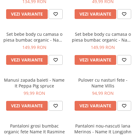
134,99 RON
49,99 RON
VEZI VARIANTE
VEZI VARIANTE
Set bebe body cu camasa o
Set bebe body cu camasa o
piesa bumbac organic - Name
piesa bumbac organic - Name
It Rohan Sapphire
It Rohan Blue
149,99 RON
149,99 RON
VEZI VARIANTE
VEZI VARIANTE
Manusi zapada baieti - Name
Pulover cu nasturi fete -
It Peppa Pig spruce
Name Villis
99,99 RON
94,99 RON
VEZI VARIANTE
VEZI VARIANTE
Pantaloni grosi bumbac
Pantaloni nou-nascuti lana
organic fete Name It Rasmine
Merinos - Name It Longjohn