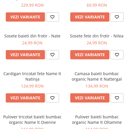
Pantaloni scurți pentru gravide
229,99 RON
69,99 RON
Lenjerie
VEZI VARIANTE
VEZI VARIANTE
Chiloti Gravide
Sutiene / Bustiere / Maiouri
Gravide
Sosete baieti din frotir - Nate
Sosete fete din frotir - Nilea
Pijamale Gravide
24,99 RON
24,99 RON
Dresuri Gravide
VEZI VARIANTE
VEZI VARIANTE
Geci și Paltoane
Cardigan tricotat fete Name It
Camasa baieti bumbac
Natinja
organic Name It Nattergal
124,99 RON
134,99 RON
VEZI VARIANTE
VEZI VARIANTE
Pulover tricotat baieti bumbac
Pulover baieti bumbac
organic Name It Ovenne
organic Name It Oltamme