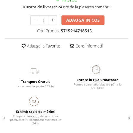
IN STOC
Durata de livrare:
24 ore de la plasarea comenzii
ADAUGA IN COS
Cod Produs:
5715214718515
Adauga la Favorite
Cere informatii
Livrare in ziua urmatoare
Transport Gratuit
Pentru comenzile plasate pâna la
La comenzile peste 399 lei
ora 14:00
Schimb rapid de mărimi
Cumpara fara griji, daca nu ti se
potriveste iti schimbam marimea in
24 h