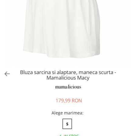
Pantaloni scurți pentru gravide
Lenjerie
Chiloti Gravide
Sutiene / Bustiere / Maiouri
Gravide
Pijamale Gravide
Dresuri Gravide
Geci și Paltoane
Bluza sarcina si alaptare, maneca scurta -
Mamalicious Macy
179,99 RON
Alege marimea
:
S