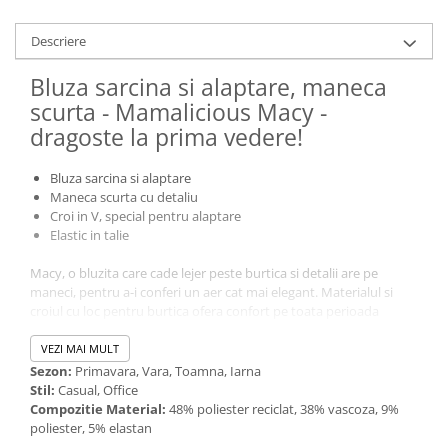
Descriere
Bluza sarcina si alaptare, maneca
scurta - Mamalicious Macy -
dragoste la prima vedere!
Bluza sarcina si alaptare
Maneca scurta cu detaliu
Croi in V, special pentru alaptare
Elastic in talie
Macy, o bluzita care cade lejer peste burtica si detalii are pe
maneci, pentru a-i conferi un aer cat mai elegant. Materialul si
croiul cu loc pentru burtica ofera confort pe toata perioada
sacinii, dar si dupa aceea! Are un croi in V, parte peste parte care
usureaza alaptarea. Combina bluzita Macy cu o pereche de jeans
VEZI MAI MULT
sau pantaloni scurti pentru tinuta ta de zi cu zi!
Sezon:
Primavara, Vara, Toamna, Iarna
Stil:
Casual, Office
Compozitie Material:
48% poliester reciclat, 38% vascoza, 9%
poliester, 5% elastan