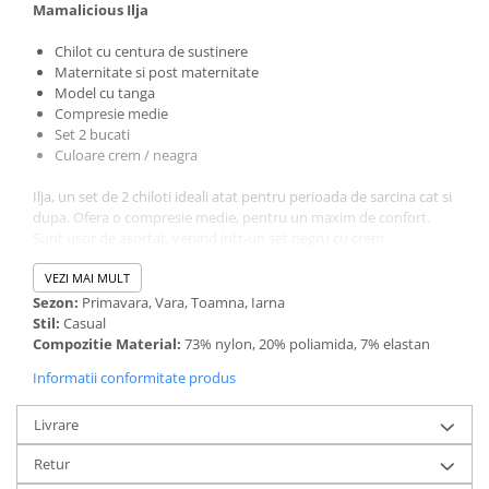
Mamalicious Ilja
Chilot cu centura de sustinere
Maternitate si post maternitate
Model cu tanga
Compresie medie
Set 2 bucati
Culoare crem / neagra
Ilja, un set de 2 chiloti ideali atat pentru perioada de sarcina cat si
dupa. Ofera o compresie medie, pentru un maxim de confort.
Sunt usor de asortat, venind intr-un set negru cu crem.
VEZI MAI MULT
Sezon:
Primavara, Vara, Toamna, Iarna
Stil:
Casual
Compozitie Material:
73% nylon, 20% poliamida, 7% elastan
Informatii conformitate produs
Livrare
Retur