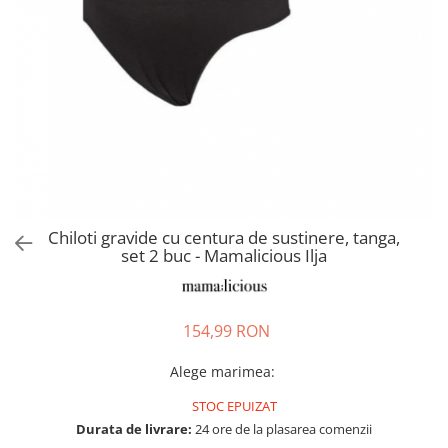
Pantaloni scurți pentru gravide
Lenjerie
Chiloti Gravide
Sutiene / Bustiere / Maiouri
Gravide
Pijamale Gravide
Dresuri Gravide
Geci și Paltoane
Chiloti gravide cu centura de sustinere, tanga,
set 2 buc - Mamalicious Ilja
154,99 RON
Alege marimea
:
STOC EPUIZAT
Durata de livrare:
24 ore de la plasarea comenzii