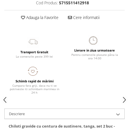
Cod Produs:
5715511412918
Adauga la Favorite
Cere informatii
Livrare in ziua urmatoare
Transport Gratuit
Pentru comenzile plasate pâna la
La comenzile peste 399 lei
ora 14:00
Schimb rapid de mărimi
Cumpara fara griji, daca nu ti se
potriveste iti schimbam marimea in
24 h
Descriere
Chiloti gravide cu centura de sustinere, tanga, set 2 buc -