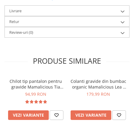
Livrare
Retur
Review-uri
(0)
PRODUSE SIMILARE
Chilot tip pantalon pentru
Colanti gravide din bumbac
gravide Mamalicious Tia
organic Mamalicious Lea -
crem
set 2 bucati
94,99 RON
179,99 RON
VEZI VARIANTE
VEZI VARIANTE