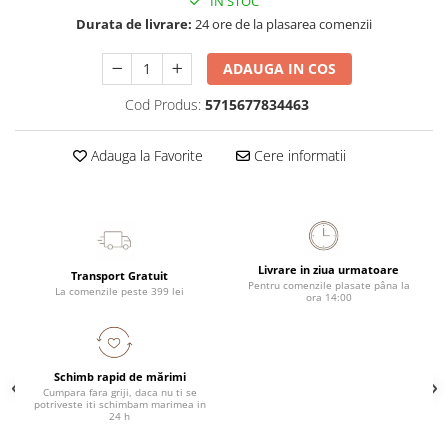
IN STOC
Durata de livrare:
24 ore de la plasarea comenzii
ADAUGA IN COS
Cod Produs:
5715677834463
Adauga la Favorite
Cere informatii
Livrare in ziua urmatoare
Transport Gratuit
Pentru comenzile plasate pâna la
La comenzile peste 399 lei
ora 14:00
Schimb rapid de mărimi
Cumpara fara griji, daca nu ti se
potriveste iti schimbam marimea in
24 h