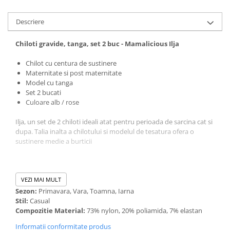
Descriere
Chiloti gravide, tanga, set 2 buc - Mamalicious Ilja
Chilot cu centura de sustinere
Maternitate si post maternitate
Model cu tanga
Set 2 bucati
Culoare alb / rose
Ilja, un set de 2 chiloti ideali atat pentru perioada de sarcina cat si
dupa. Talia inalta a chilotului si modelul de tesatura ofera o
sustinere medie a burticii
VEZI MAI MULT
Sezon:
Primavara, Vara, Toamna, Iarna
Stil:
Casual
Compozitie Material:
73% nylon, 20% poliamida, 7% elastan
Informatii conformitate produs