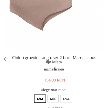
Pantaloni scurți pentru gravide
Lenjerie
Chiloti Gravide
Sutiene / Bustiere / Maiouri
Gravide
Pijamale Gravide
Dresuri Gravide
Geci și Paltoane
Chiloti gravide, tanga, set 2 buc - Mamalicious
Ilja Misty
154,99 RON
Alege marimea
:
S/M
M/L
L/XL