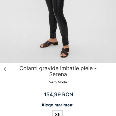
Pantaloni scurți pentru gravide
Lenjerie
Chiloti Gravide
Sutiene / Bustiere / Maiouri Gravide
Pijamale Gravide
Dresuri Gravide
Geci și Paltoane
Colanti gravide imitatie piele -
Serena
Vero Moda
154,99 RON
Alege marimea
:
XS