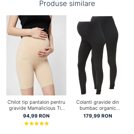
Produse similare
Chilot tip pantalon pentru
Colanti gravide din
Se
gravide Mamalicious Tia
bumbac organic
crem
Mamalicious Lea - set 2
94,99 RON
179,99 RON
bucati