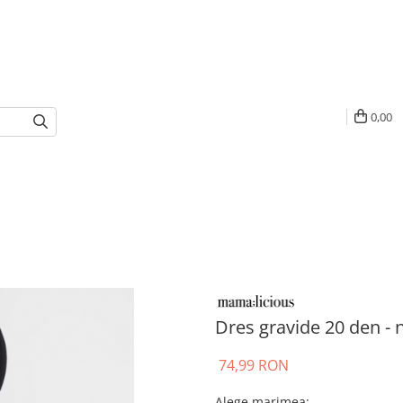
0,00
Dres gravide 20 den - 
74,99 RON
Alege marimea
: