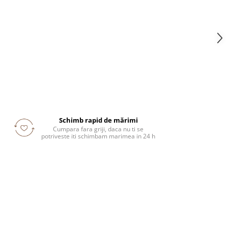
Schimb rapid de mărimi
Cumpara fara griji, daca nu ti se
potriveste iti schimbam marimea in 24 h