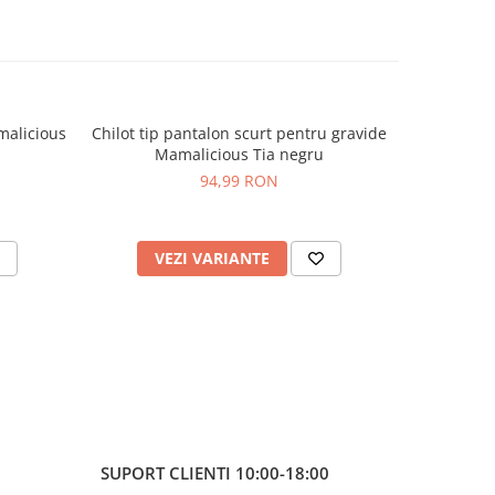
malicious
Chilot tip pantalon scurt pentru gravide
Set chilo
Mamalicious Tia negru
94,99 RON
VEZI VARIANTE
V
SUPORT CLIENTI
10:00-18:00