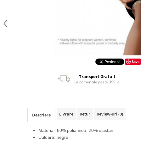
Save
Transport Gratuit
La comenzile peste 399 lei
Livrare
Retur
Review-uri
(0)
Descriere
Material: 80% poliamida; 20% elastan
Culoare: negru