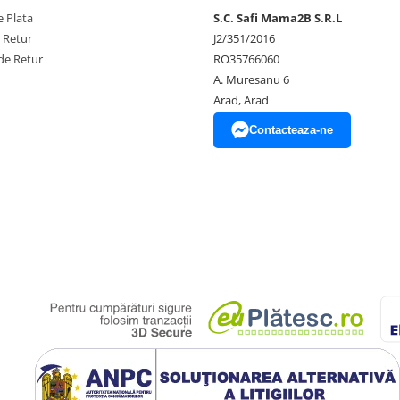
 Plata
S.C. Safi Mama2B S.R.L
e Retur
J2/351/2016
de Retur
RO35766060
A. Muresanu 6
Arad, Arad
Contacteaza-ne