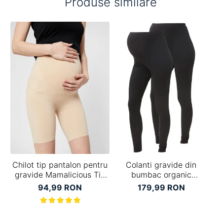
Produse similare
Chilot tip pantalon pentru
Colanti gravide din
Se
gravide Mamalicious Tia
bumbac organic
crem
Mamalicious Lea - set 2
94,99 RON
179,99 RON
bucati