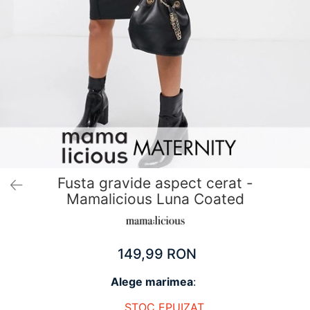
Pantaloni scurți pentru gravide
Lenjerie
Chiloti Gravide
Sutiene / Bustiere / Maiouri Gravide
Pijamale Gravide
Dresuri Gravide
Geci și Paltoane
Fusta gravide aspect cerat -
Mamalicious Luna Coated
149,99 RON
Alege marimea
:
STOC EPUIZAT